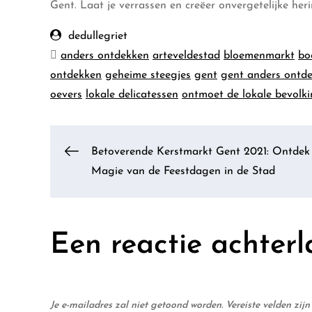
Gent. Laat je verrassen en creëer onvergetelijke her
dedullegriet
anders ontdekken
arteveldestad
bloemenmarkt
bo
ontdekken
geheime steegjes
gent
gent anders ontd
oevers
lokale delicatessen
ontmoet de lokale bevolk
Berichtnavigatie
Betoverende Kerstmarkt Gent 2021: Ontdek
Magie van de Feestdagen in de Stad
Een reactie achterl
Je e-mailadres zal niet getoond worden.
Vereiste velden zi