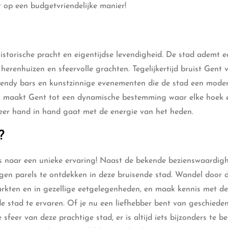
 op een budgetvriendelijke manier!
storische pracht en eigentijdse levendigheid. De stad ademt ee
herenhuizen en sfeervolle grachten. Tegelijkertijd bruist Gent 
 trendy bars en kunstzinnige evenementen die de stad een moder
ng maakt Gent tot een dynamische bestemming waar elke hoek 
eer hand in hand gaat met de energie van het heden.
?
 is naar een unieke ervaring! Naast de bekende bezienswaardig
borgen parels te ontdekken in deze bruisende stad. Wandel door 
arkten en in gezellige eetgelegenheden, en maak kennis met de
 stad te ervaren. Of je nu een liefhebber bent van geschieden
feer van deze prachtige stad, er is altijd iets bijzonders te be