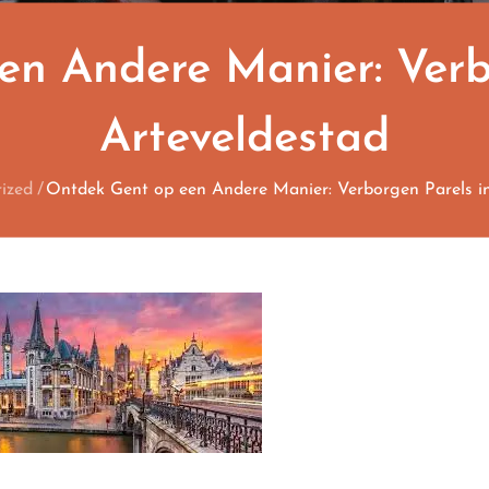
n Andere Manier: Verb
Arteveldestad
ized
Ontdek Gent op een Andere Manier: Verborgen Parels in