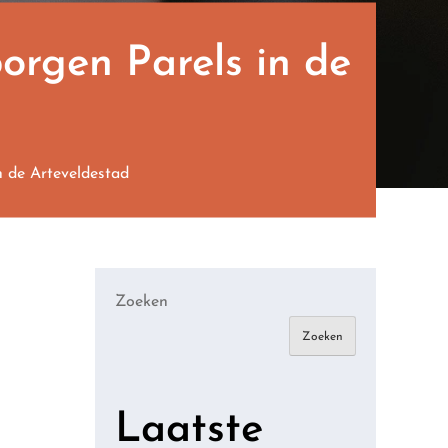
orgen Parels in de
 de Arteveldestad
Zoeken
Zoeken
Laatste