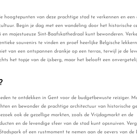
de hoogtepunten van deze prachtige stad te verkennen en een
cultuur. Begin je dag met een wandeling door het historische c
ei en majestueuze Sint-Baafskathedraal kunt bewonderen. Verk
tieke souvenirs te vinden en proef heerlijke Belgische lekkerni
iet van een ontspannen drankje op een terras, terwijl je de le
chts het topje van de ijsberg, maar het belooft een onvergeteli
?
igheden te ontdekken in Gent voor de budgetbewuste reiziger. 
chten en bewonder de prachtige architectuur van historische 
Bezoek ook de gezellige markten, zoals de Vrijdagmarkt en de
ducten en de levendige sfeer van de stad kunt opsnuiven. Verg
Stadspark of een rustmoment te nemen aan de oevers van de L