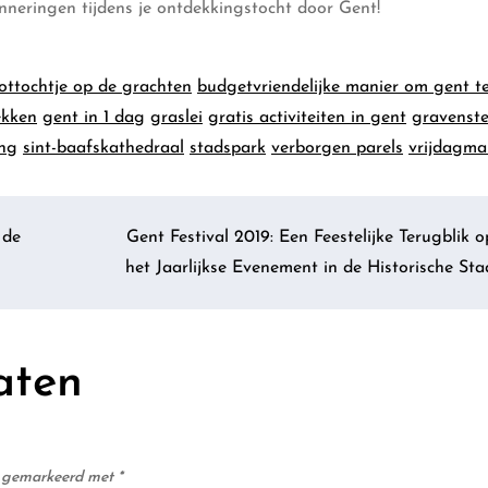
inneringen tijdens je ontdekkingstocht door Gent!
ottochtje op de grachten
budgetvriendelijke manier om gent t
ekken
gent in 1 dag
graslei
gratis activiteiten in gent
gravenst
ing
sint-baafskathedraal
stadspark
verborgen parels
vrijdagma
 de
Gent Festival 2019: Een Feestelijke Terugblik o
het Jaarlijkse Evenement in de Historische Sta
aten
jn gemarkeerd met
*