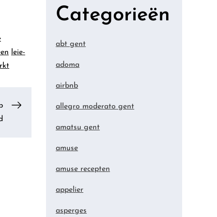
Categorieën
e
abt gent
een
leie-
adoma
rkt
airbnb
p
allegro moderato gent
d
amatsu gent
amuse
amuse recepten
appelier
asperges