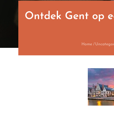
Ontdek Gent op ee
Home
Uncategor