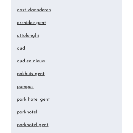
oost vlaanderen
orchidee gent
ottolenghi
oud
oud en nieuw
pakhuis gent
pampas
park hotel gent
parkhotel
parkhotel gent