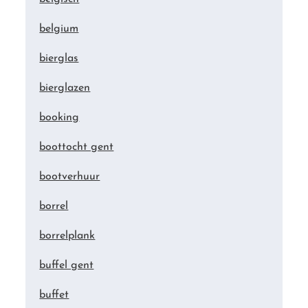
belgium
bierglas
bierglazen
booking
boottocht gent
bootverhuur
borrel
borrelplank
buffel gent
buffet