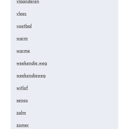
vlaanderen
vlees
voetbal
warm
warme
weekendje weg
weekendjeweg
witlof
xenos
zalm
zomer