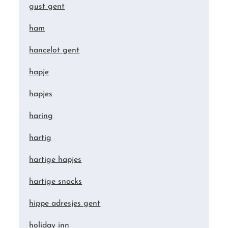
gust gent
ham
hancelot gent
hapje
hapjes
haring
hartig
hartige hapjes
hartige snacks
hippe adresjes gent
holiday inn