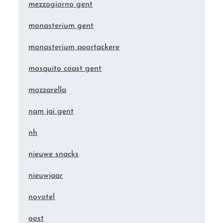
mezzogiorno gent
monasterium gent
monasterium poortackere
mosquito coast gent
mozzarella
nam jai gent
nh
nieuwe snacks
nieuwjaar
novotel
oost