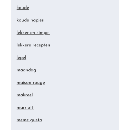
koude
koude hapjes
lekker en simpel
lekkere recepten
lepel
maandag
maison rouge
makreel
marriott
meme gusta