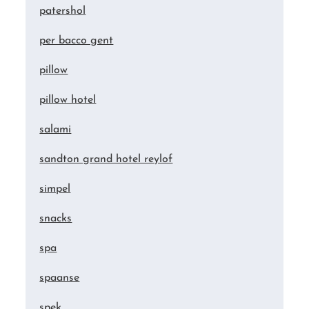
patershol
per bacco gent
pillow
pillow hotel
salami
sandton grand hotel reylof
simpel
snacks
spa
spaanse
spek