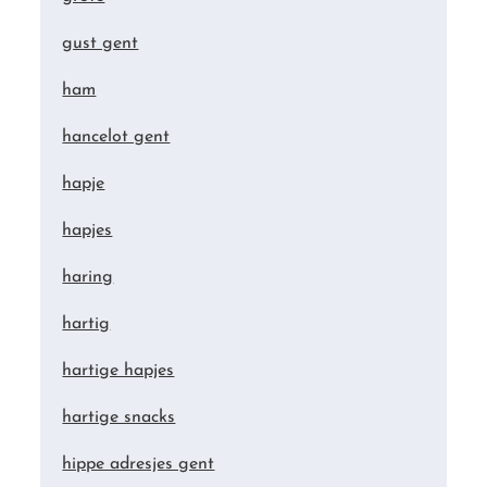
gust gent
ham
hancelot gent
hapje
hapjes
haring
hartig
hartige hapjes
hartige snacks
hippe adresjes gent