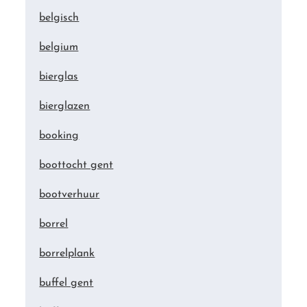
belgisch
belgium
bierglas
bierglazen
booking
boottocht gent
bootverhuur
borrel
borrelplank
buffel gent