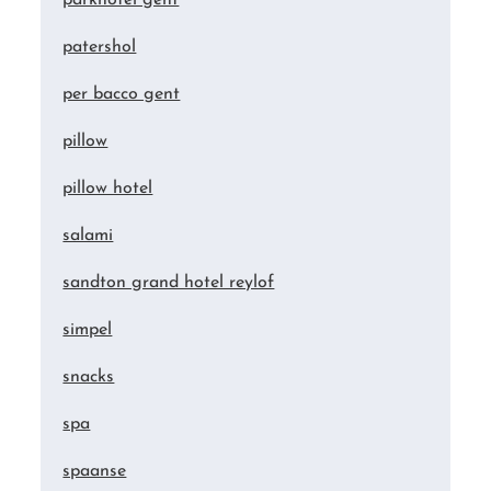
patershol
per bacco gent
pillow
pillow hotel
salami
sandton grand hotel reylof
simpel
snacks
spa
spaanse