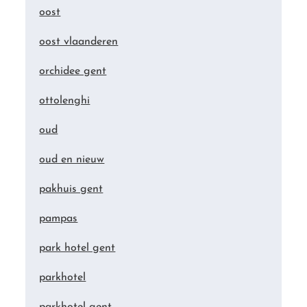
oost
oost vlaanderen
orchidee gent
ottolenghi
oud
oud en nieuw
pakhuis gent
pampas
park hotel gent
parkhotel
parkhotel gent