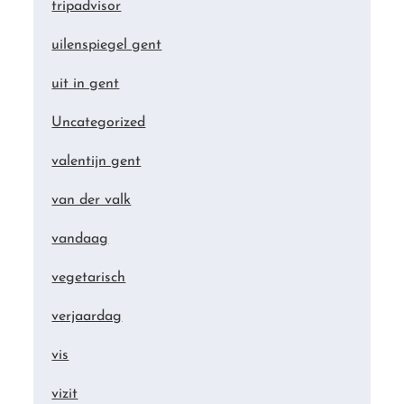
tripadvisor
uilenspiegel gent
uit in gent
Uncategorized
valentijn gent
van der valk
vandaag
vegetarisch
verjaardag
vis
vizit