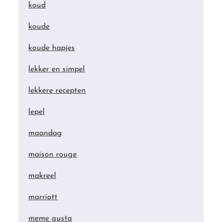
koud
koude
koude hapjes
lekker en simpel
lekkere recepten
lepel
maandag
maison rouge
makreel
marriott
meme gusta