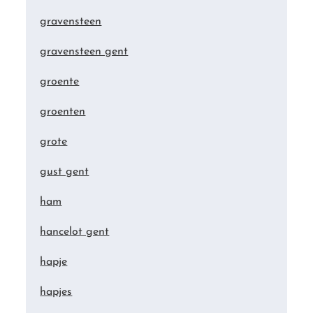
gravensteen
gravensteen gent
groente
groenten
grote
gust gent
ham
hancelot gent
hapje
hapjes