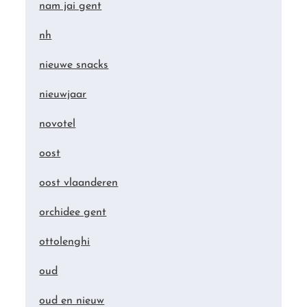
nam jai gent
nh
nieuwe snacks
nieuwjaar
novotel
oost
oost vlaanderen
orchidee gent
ottolenghi
oud
oud en nieuw