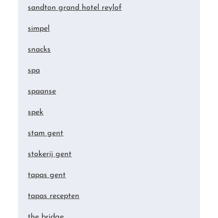
sandton grand hotel reylof
simpel
snacks
spa
spaanse
spek
stam gent
stokerij gent
tapas gent
tapas recepten
the bridge