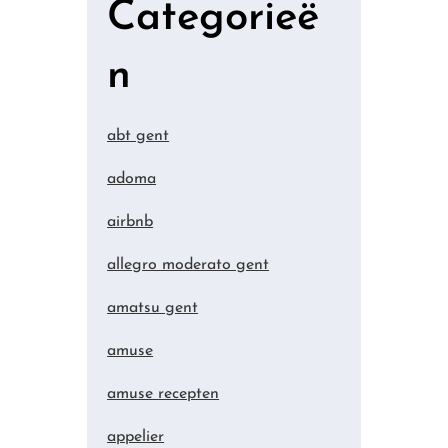
Categorieë
n
abt gent
adoma
airbnb
allegro moderato gent
amatsu gent
amuse
amuse recepten
appelier