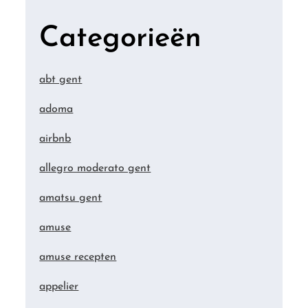
Categorieën
abt gent
adoma
airbnb
allegro moderato gent
amatsu gent
amuse
amuse recepten
appelier