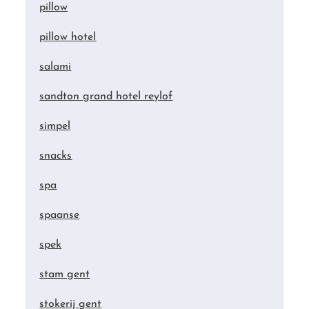
pillow
pillow hotel
salami
sandton grand hotel reylof
simpel
snacks
spa
spaanse
spek
stam gent
stokerij gent