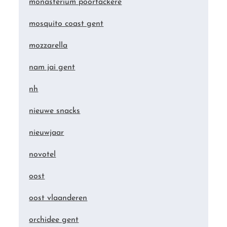
monasterium poortackere
mosquito coast gent
mozzarella
nam jai gent
nh
nieuwe snacks
nieuwjaar
novotel
oost
oost vlaanderen
orchidee gent