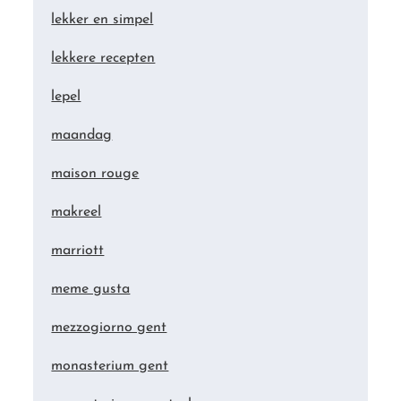
lekker en simpel
lekkere recepten
lepel
maandag
maison rouge
makreel
marriott
meme gusta
mezzogiorno gent
monasterium gent