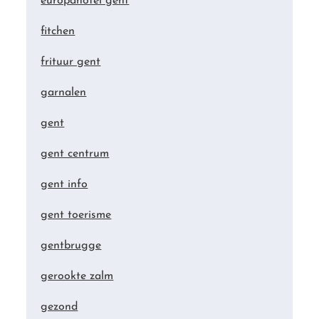
europahotel gent
fitchen
frituur gent
garnalen
gent
gent centrum
gent info
gent toerisme
gentbrugge
gerookte zalm
gezond