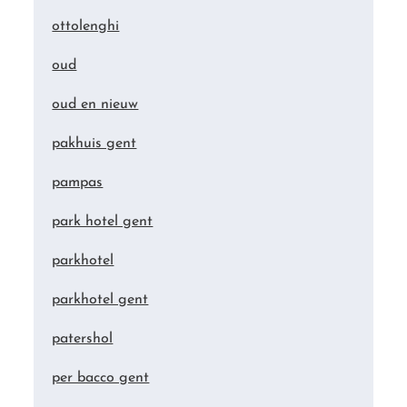
ottolenghi
oud
oud en nieuw
pakhuis gent
pampas
park hotel gent
parkhotel
parkhotel gent
patershol
per bacco gent