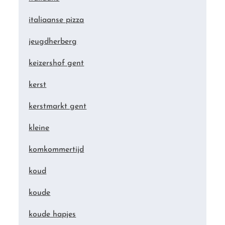
italiaanse pizza
jeugdherberg
keizershof gent
kerst
kerstmarkt gent
kleine
komkommertijd
koud
koude
koude hapjes