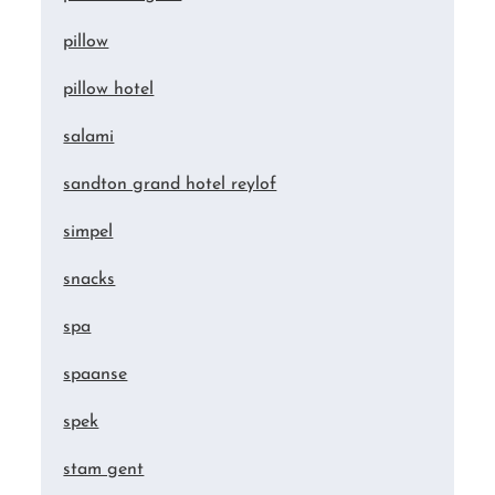
pillow
pillow hotel
salami
sandton grand hotel reylof
simpel
snacks
spa
spaanse
spek
stam gent