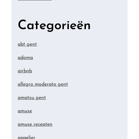
Categorieën
abt gent
adoma
airbnb
allegro moderato gent
amatsu gent
amuse
amuse recepten
appelier