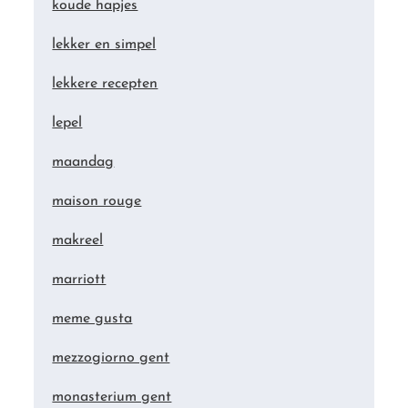
koude hapjes
lekker en simpel
lekkere recepten
lepel
maandag
maison rouge
makreel
marriott
meme gusta
mezzogiorno gent
monasterium gent