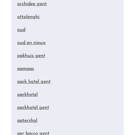
orchidee gent
ottolenghi
oud
oud en nieuw
pakhuis gent
pampas
park hotel gent
parkhotel
parkhotel gent
patershol
per bacco gent