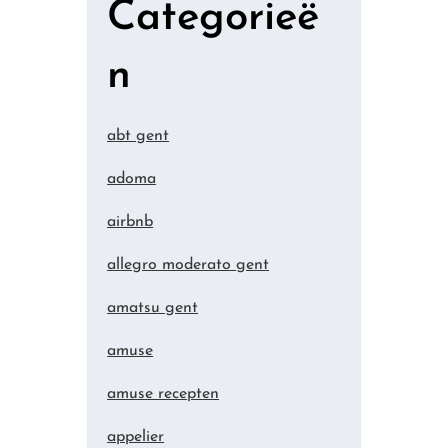
Categorieë
n
abt gent
adoma
airbnb
allegro moderato gent
amatsu gent
amuse
amuse recepten
appelier