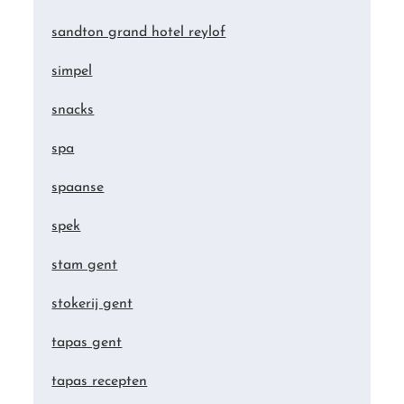
sandton grand hotel reylof
simpel
snacks
spa
spaanse
spek
stam gent
stokerij gent
tapas gent
tapas recepten