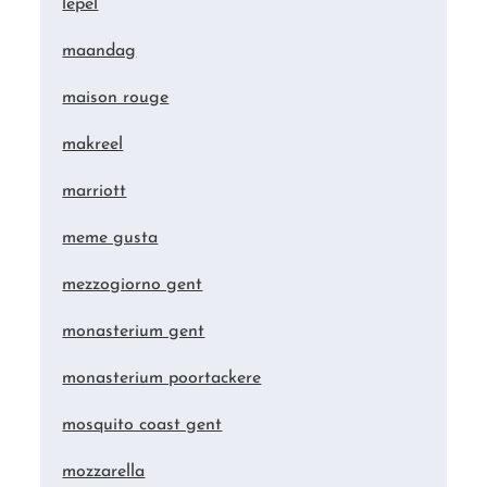
lepel
maandag
maison rouge
makreel
marriott
meme gusta
mezzogiorno gent
monasterium gent
monasterium poortackere
mosquito coast gent
mozzarella