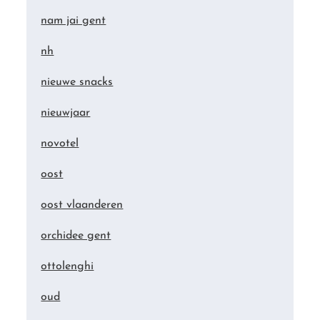
nam jai gent
nh
nieuwe snacks
nieuwjaar
novotel
oost
oost vlaanderen
orchidee gent
ottolenghi
oud