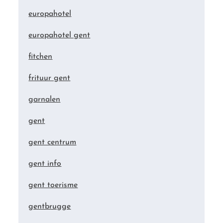
europahotel
europahotel gent
fitchen
frituur gent
garnalen
gent
gent centrum
gent info
gent toerisme
gentbrugge