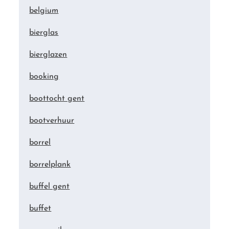
belgium
bierglas
bierglazen
booking
boottocht gent
bootverhuur
borrel
borrelplank
buffel gent
buffet