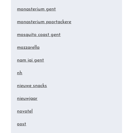
monasterium gent
monasterium poortackere
mosquito coast gent
mozzarella
nam jai gent
nh
nieuwe snacks
nieuwjaar
novotel
oost