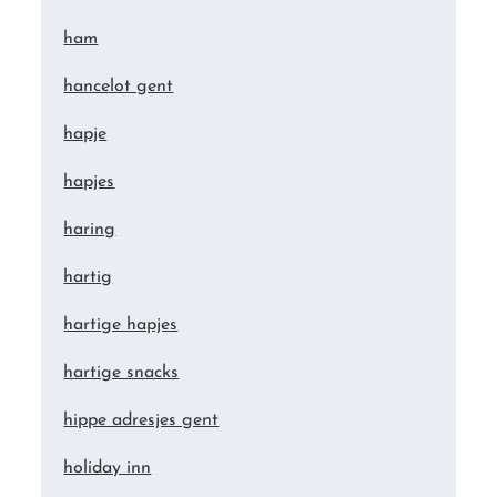
ham
hancelot gent
hapje
hapjes
haring
hartig
hartige hapjes
hartige snacks
hippe adresjes gent
holiday inn