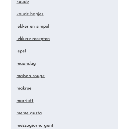
koude
koude hapjes
lekker en simpel
lekkere recepten
lepel
maandag
maison rouge
makreel
marriott
meme gusta
mezzogiorno gent