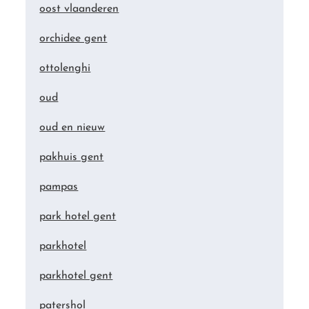
oost vlaanderen
orchidee gent
ottolenghi
oud
oud en nieuw
pakhuis gent
pampas
park hotel gent
parkhotel
parkhotel gent
patershol