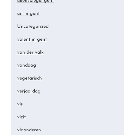
uilenspiegel gent
uit in gent
Uncategorized
valentijn gent
van der valk
vandaag
vegetarisch
verjaardag
vis
vizit
vlaanderen