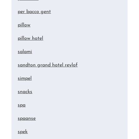
per bacco gent
pillow
pillow hotel
salami
sandton grand hotel reylof
simpel
snacks
spa
spaanse
spek