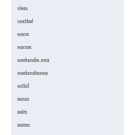
vlees
voetbal
warm
warme
weekendje weg
weekendjeweg
witlof
xenos
zalm
zomer