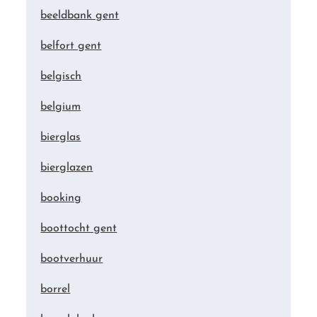
beeldbank gent
belfort gent
belgisch
belgium
bierglas
bierglazen
booking
boottocht gent
bootverhuur
borrel