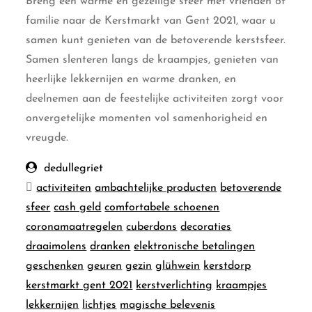
Breng een warme en gezellige sfeer met vrienden of
familie naar de Kerstmarkt van Gent 2021, waar u
samen kunt genieten van de betoverende kerstsfeer.
Samen slenteren langs de kraampjes, genieten van
heerlijke lekkernijen en warme dranken, en
deelnemen aan de feestelijke activiteiten zorgt voor
onvergetelijke momenten vol samenhorigheid en
vreugde.
dedullegriet
activiteiten
ambachtelijke producten
betoverende
sfeer
cash geld
comfortabele schoenen
coronamaatregelen
cuberdons
decoraties
draaimolens
dranken
elektronische betalingen
geschenken
geuren
gezin
glühwein
kerstdorp
kerstmarkt gent 2021
kerstverlichting
kraampjes
lekkernijen
lichtjes
magische belevenis