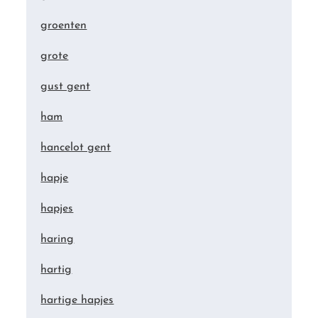
groenten
grote
gust gent
ham
hancelot gent
hapje
hapjes
haring
hartig
hartige hapjes