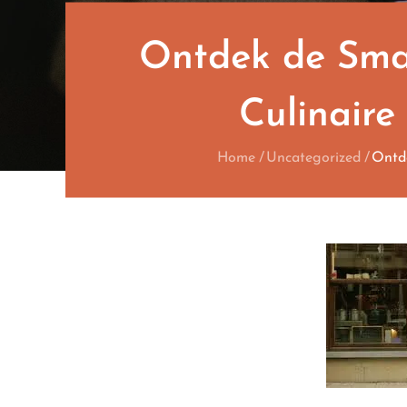
Ontdek de Sma
Culinaire
Home
Uncategorized
Ontde