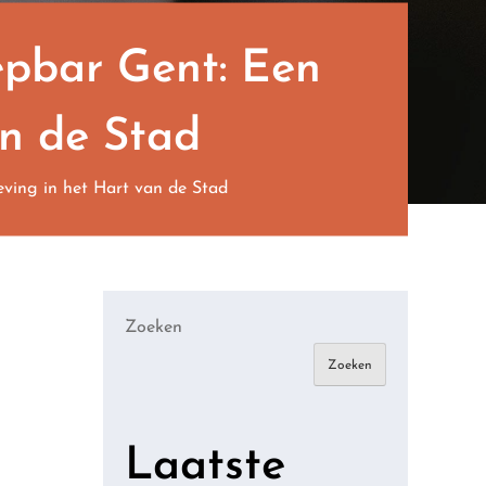
pbar Gent: Een
an de Stad
ving in het Hart van de Stad
Zoeken
Zoeken
Laatste