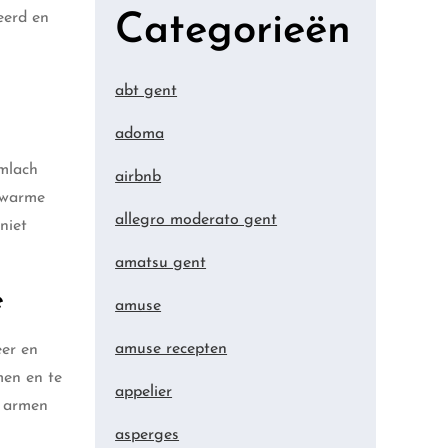
eerd en
Categorieën
abt gent
adoma
imlach
airbnb
n warme
allegro moderato gent
niet
amatsu gent
e
amuse
amuse recepten
eer en
men en te
appelier
n armen
asperges