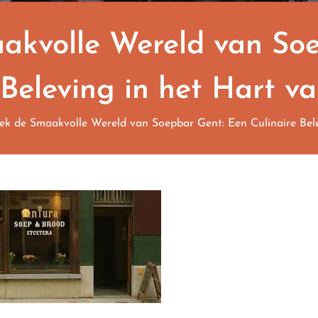
akvolle Wereld van Soe
 Beleving in het Hart v
k de Smaakvolle Wereld van Soepbar Gent: Een Culinaire Bele