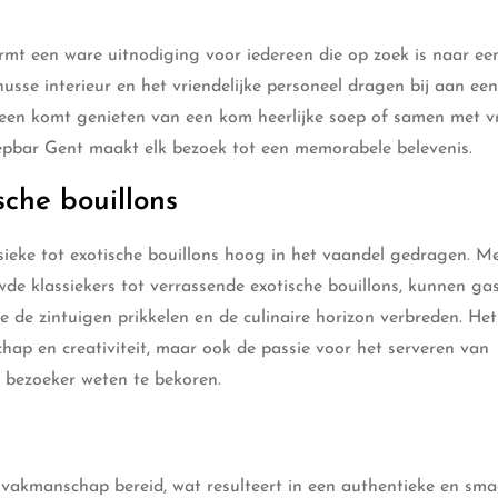
ormt een ware uitnodiging voor iedereen die op zoek is naar e
sse interieur en het vriendelijke personeel dragen bij aan een
alleen komt genieten van een kom heerlijke soep of samen met v
oepbar Gent maakt elk bezoek tot een memorabele belevenis.
sche bouillons
sieke tot exotische bouillons hoog in het vaandel gedragen. M
e klassiekers tot verrassende exotische bouillons, kunnen ga
e de zintuigen prikkelen en de culinaire horizon verbreden. He
ap en creativiteit, maar ook de passie voor het serveren van
 bezoeker weten te bekoren.
 vakmanschap bereid, wat resulteert in een authentieke en sma