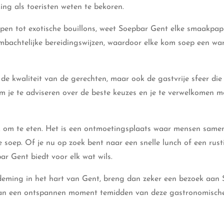
ing als toeristen weten te bekoren.
pen tot exotische bouillons, weet Soepbar Gent elke smaakpapi
ambachtelijke bereidingswijzen, waardoor elke kom soep een wa
de kwaliteit van de gerechten, maar ook de gastvrije sfeer die
r om je te adviseren over de beste keuzes en je te verwelkomen m
ek om te eten. Het is een ontmoetingsplaats waar mensen sam
 soep. Of je nu op zoek bent naar een snelle lunch of een rust
r Gent biedt voor elk wat wils.
erademing in het hart van Gent, breng dan zeker een bezoek aan
 van een ontspannen moment temidden van deze gastronomische