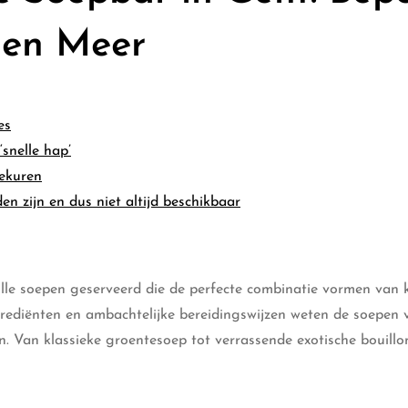
 en Meer
es
snelle hap’
iekuren
 zijn en dus niet altijd beschikbaar
le soepen geserveerd die de perfecte combinatie vormen van k
rediënten en ambachtelijke bereidingswijzen weten de soepen 
. Van klassieke groentesoep tot verrassende exotische bouillon