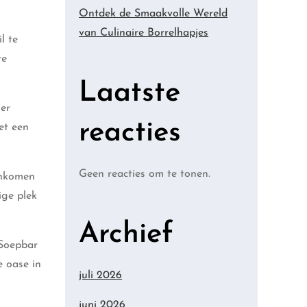
Ontdek de Smaakvolle Wereld
van Culinaire Borrelhapjes
l te
re
Laatste
 er
reacties
et een
Geen reacties om te tonen.
enkomen
ige plek
Archief
 Soepbar
 oase in
juli 2026
juni 2026