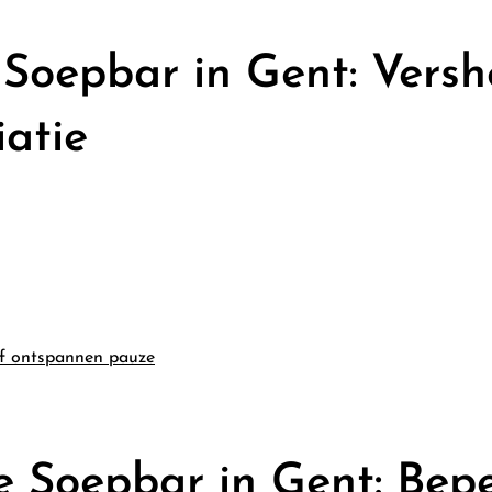
Soepbar in Gent: Versh
iatie
of ontspannen pauze
e Soepbar in Gent: Bep