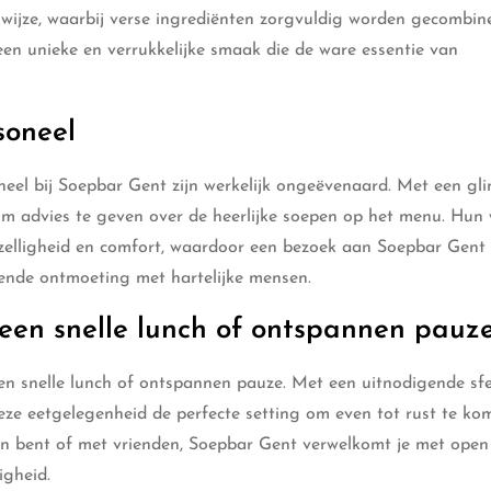
swijze, waarbij verse ingrediënten zorgvuldig worden gecombin
en unieke en verrukkelijke smaak die de ware essentie van
soneel
eel bij Soepbar Gent zijn werkelijk ongeëvenaard. Met een gl
 om advies te geven over de heerlijke soepen op het menu. Hu
ezelligheid en comfort, waardoor een bezoek aan Soepbar Gent 
jkende ontmoeting met hartelijke mensen.
 een snelle lunch of ontspannen pauz
en snelle lunch of ontspannen pauze. Met een uitnodigende sf
eze eetgelegenheid de perfecte setting om even tot rust te ko
een bent of met vrienden, Soepbar Gent verwelkomt je met ope
igheid.