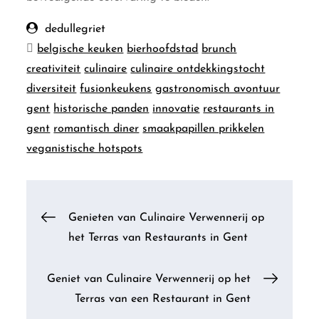
dedullegriet
belgische keuken
bierhoofdstad
brunch
creativiteit
culinaire
culinaire ontdekkingstocht
diversiteit
fusionkeukens
gastronomisch avontuur
gent
historische panden
innovatie
restaurants in
gent
romantisch diner
smaakpapillen prikkelen
veganistische hotspots
Berichtnavigatie
Genieten van Culinaire Verwennerij op
het Terras van Restaurants in Gent
Geniet van Culinaire Verwennerij op het
Terras van een Restaurant in Gent