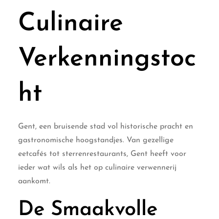
Culinaire
Verkenningstoc
ht
Gent, een bruisende stad vol historische pracht en
gastronomische hoogstandjes. Van gezellige
eetcafés tot sterrenrestaurants, Gent heeft voor
ieder wat wils als het op culinaire verwennerij
aankomt.
De Smaakvolle