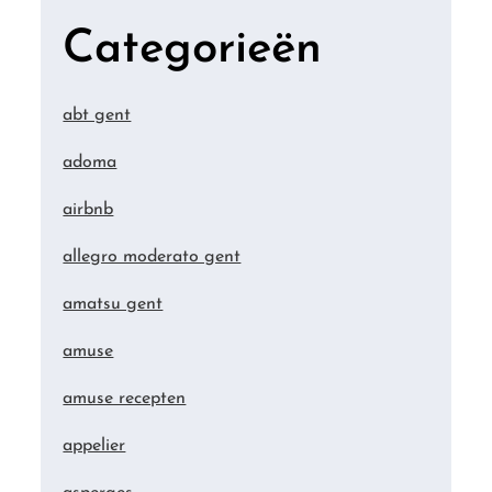
Categorieën
abt gent
adoma
airbnb
allegro moderato gent
amatsu gent
amuse
amuse recepten
appelier