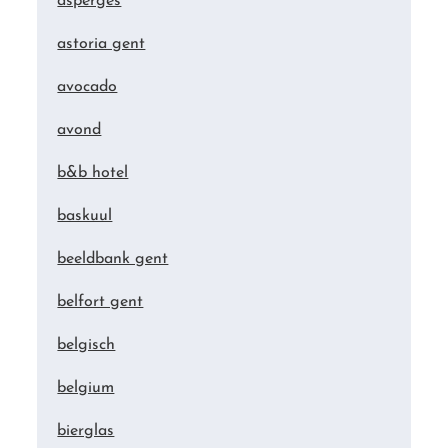
asperges
astoria gent
avocado
avond
b&b hotel
baskuul
beeldbank gent
belfort gent
belgisch
belgium
bierglas