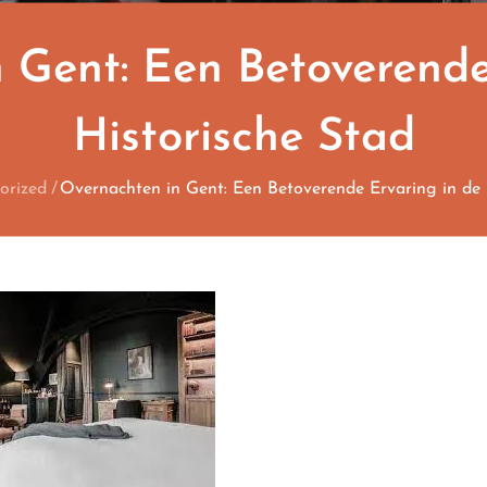
 Gent: Een Betoverende
Historische Stad
orized
Overnachten in Gent: Een Betoverende Ervaring in de 