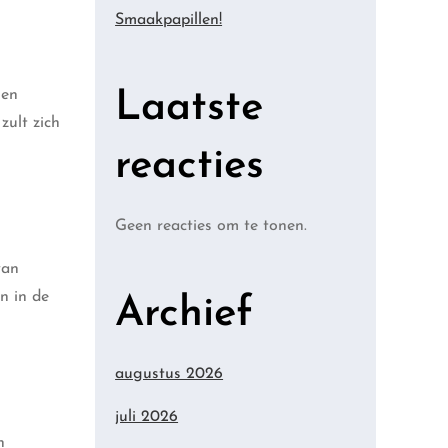
Smaakpapillen!
sen
Laatste
zult zich
reacties
Geen reacties om te tonen.
van
n in de
Archief
augustus 2026
juli 2026
n