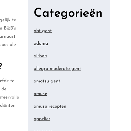
Categorieën
elijk te
en B&B’s
abt gent
aarnaast
adoma
speciale
airbnb
?
allegro moderato gent
efde te
amatsu gent
 de
amuse
feervolle
ediënten
amuse recepten
appelier