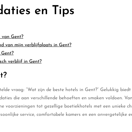
aties en Tips
m van Gent?
 van mijn verblijfplaats in Gent?
n Gent?
ch verblijf in Gent?
t?
elde vraag: “Wat zijn de beste hotels in Gent?” Gelukkig biedt
daties die aan verschillende behoeften en smaken voldoen. Va
ne voorzieningen tot gezellige boetiekhotels met een unieke ch
soonlijke service, comfortabele kamers en een onvergetelijke e