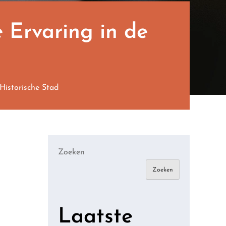
 Ervaring in de
Historische Stad
Zoeken
Zoeken
Laatste