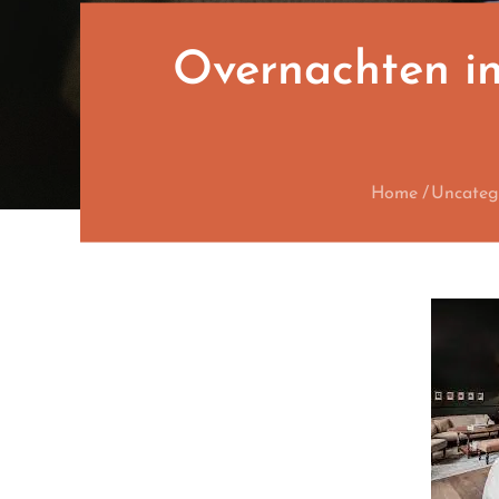
Overnachten in
Home
Uncateg