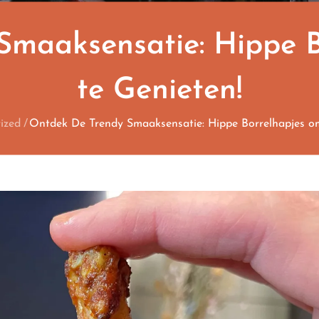
Smaaksensatie: Hippe B
te Genieten!
ized
Ontdek De Trendy Smaaksensatie: Hippe Borrelhapjes om