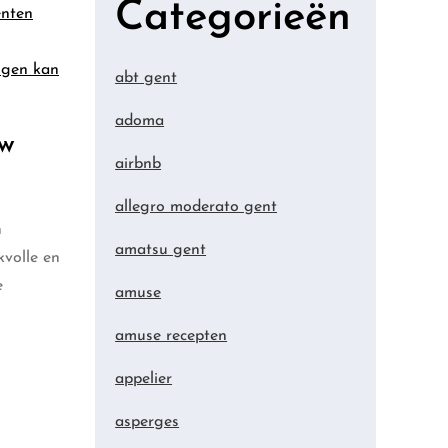
Categorieën
ënten
ingen kan
abt gent
adoma
uw
airbnb
allegro moderato gent
n
amatsu gent
kvolle en
e
amuse
amuse recepten
appelier
asperges