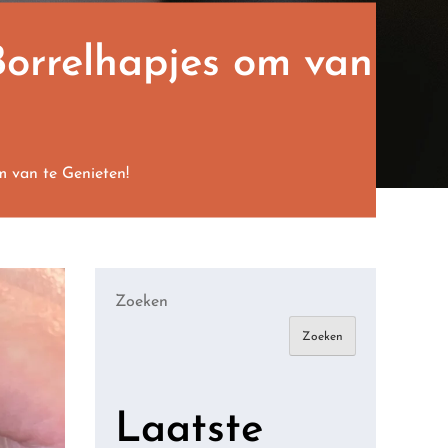
orrelhapjes om van
 van te Genieten!
Zoeken
Zoeken
Laatste