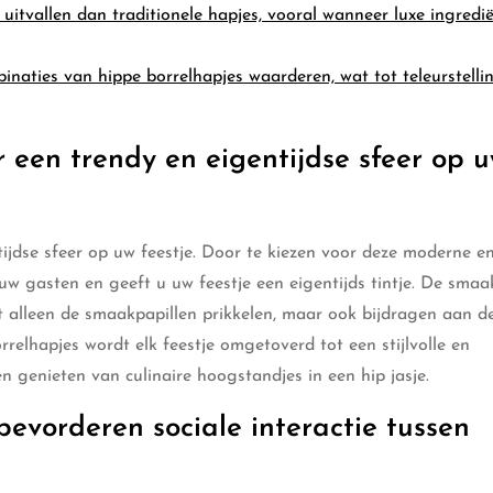
uitvallen dan traditionele hapjes, vooral wanneer luxe ingredi
inaties van hippe borrelhapjes waarderen, wat tot teleurstell
 een trendy en eigentijdse sfeer op 
ijdse sfeer op uw feestje. Door te kiezen voor deze moderne e
 uw gasten en geeft u uw feestje een eigentijds tintje. De smaa
t alleen de smaakpapillen prikkelen, maar ook bijdragen aan d
elhapjes wordt elk feestje omgetoverd tot een stijlvolle en
 genieten van culinaire hoogstandjes in een hip jasje.
bevorderen sociale interactie tussen