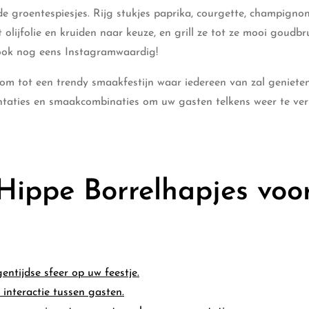
 groentespiesjes. Rijg stukjes paprika, courgette, champigno
lijfolie en kruiden naar keuze, en grill ze tot ze mooi goudbru
ar ook nog eens Instagramwaardig!
 om tot een trendy smaakfestijn waar iedereen van zal genieten
entaties en smaakcombinaties om uw gasten telkens weer te ve
Hippe Borrelhapjes voo
entijdse sfeer op uw feestje.
 interactie tussen gasten.