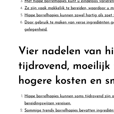
Met hippe borrelhapjes kunt u eindeloos variëre
Ze zijn vaak makkelijk te bereiden, waardoor u 
Hippe borrelhapjes kunnen zowel hartig als zoet zi
Door gebruik te maken van verse ingrediënten ge
gelegenheid.
Vier nadelen van hi
tijdrovend, moeilijk
hogere kosten en sm
Hippe borrelhapjes kunnen soms tijdrovend zijn o
bereidingswijzen vereisen.
Sommige trendy borrelhapjes bevatten ingrediënten