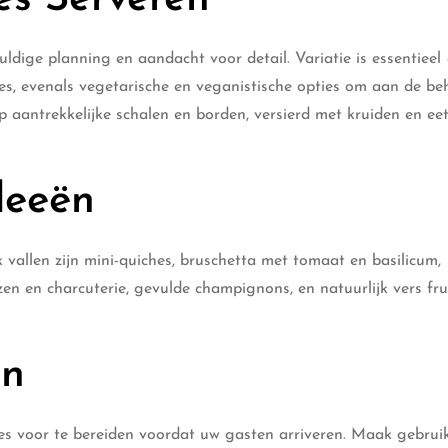
uldige planning en aandacht voor detail. Variatie is essentieel
ies, evenals vegetarische en veganistische opties om aan de be
p aantrekkelijke schalen en borden, versierd met kruiden en ee
deeën
k vallen zijn mini-quiches, bruschetta met tomaat en basilicum,
zen en charcuterie, gevulde champignons, en natuurlijk vers fru
en
es voor te bereiden voordat uw gasten arriveren. Maak gebrui