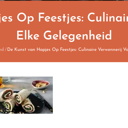
s Op Feestjes: Culinai
Elke Gelegenheid
ed
De Kunst van Hapjes Op Feestjes: Culinaire Verwennerij V