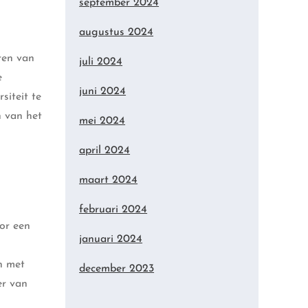
september 2024
augustus 2024
ren van
juli 2024
e
juni 2024
siteit te
n van het
mei 2024
april 2024
maart 2024
februari 2024
oor een
januari 2024
n met
december 2023
er van