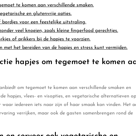
egemoet te komen aan verschillende smaken.
getarische en glutenvrije opties.
bordjes voor een feestelijke uitstraling.
zonder veel knoeien, zoals kleine fingerfood gerechtjes.
kjes of prikkers bij de hapjes te voorzien.
n met het bereiden van de hapjes en stress kunt vermijden.
ectie hapjes om tegemoet te komen a
 aanbiedt om tegemoet te komen aan verschillende smaken en
 hapjes, vlees- en visopties, en vegetarische alternatieven op
er waar iedereen iets naar zijn of haar smaak kan vinden. Het 
re ervaring verrijken, maar ook de gasten samenbrengen rond de