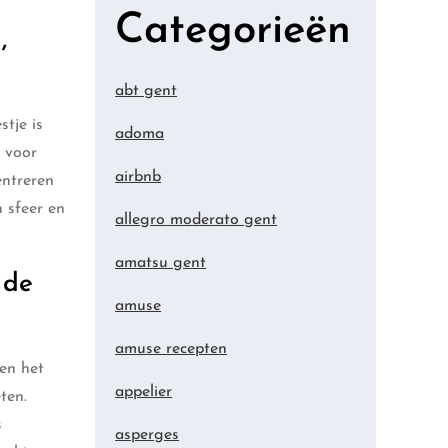
Categorieën
,
abt gent
stje is
adoma
n voor
airbnb
entreren
 sfeer en
allegro moderato gent
amatsu gent
 de
amuse
amuse recepten
ken het
appelier
ten.
s
asperges