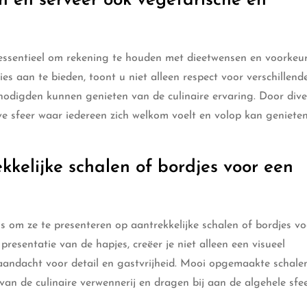
 en serveer ook vegetarische en
t essentieel om rekening te houden met dieetwensen en voorkeu
es aan te bieden, toont u niet alleen respect voor verschillend
odigden kunnen genieten van de culinaire ervaring. Door diver
eve sfeer waar iedereen zich welkom voelt en volop kan geniete
kkelijke schalen of bordjes voor een
is om ze te presenteren op aantrekkelijke schalen of bordjes v
presentatie van de hapjes, creëer je niet alleen een visueel
e aandacht voor detail en gastvrijheid. Mooi opgemaakte schale
van de culinaire verwennerij en dragen bij aan de algehele sfe