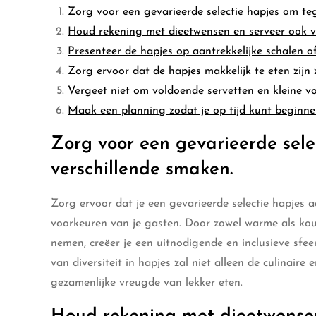
Zorg voor een gevarieerde selectie hapjes om t
Houd rekening met dieetwensen en serveer ook ve
Presenteer de hapjes op aantrekkelijke schalen of 
Zorg ervoor dat de hapjes makkelijk te eten zijn 
Vergeet niet om voldoende servetten en kleine vor
Maak een planning zodat je op tijd kunt beginne
Zorg voor een gevarieerde sel
verschillende smaken.
Zorg ervoor dat je een gevarieerde selectie hapjes
voorkeuren van je gasten. Door zowel warme als koude
nemen, creëer je een uitnodigende en inclusieve sfe
van diversiteit in hapjes zal niet alleen de culinai
gezamenlijke vreugde van lekker eten.