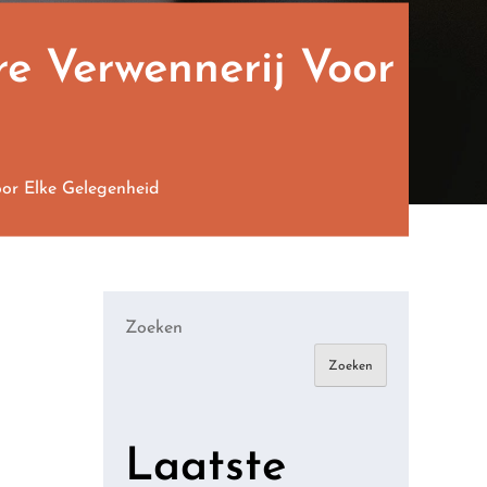
re Verwennerij Voor
oor Elke Gelegenheid
Zoeken
Zoeken
Laatste