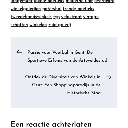
langemunt
lokale boetieks
moderne flair
overdekte
winkelgalerijen
patershol
trendy boetieks
tweedehandswinkels
typ
veldstraat
vintage
schatten
winkelen
zuid galerij
Berichtnavigatie
Passie voor Voetbal in Gent: De
Sportieve Erfenis van de Arteveldestad
Ontdek de Diversiteit van Winkels in
Gent: Een Shoppingparadijs in de
Historische Stad
Een reactie achterlaten