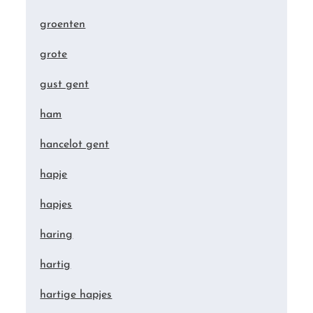
groenten
grote
gust gent
ham
hancelot gent
hapje
hapjes
haring
hartig
hartige hapjes