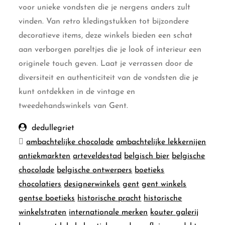
voor unieke vondsten die je nergens anders zult
vinden. Van retro kledingstukken tot bijzondere
decoratieve items, deze winkels bieden een schat
aan verborgen pareltjes die je look of interieur een
originele touch geven. Laat je verrassen door de
diversiteit en authenticiteit van de vondsten die je
kunt ontdekken in de vintage en
tweedehandswinkels van Gent.
dedullegriet
ambachtelijke chocolade
ambachtelijke lekkernijen
antiekmarkten
arteveldestad
belgisch bier
belgische
chocolade
belgische ontwerpers
boetieks
chocolatiers
designerwinkels
gent
gent winkels
gentse boetieks
historische pracht
historische
winkelstraten
internationale merken
kouter galerij