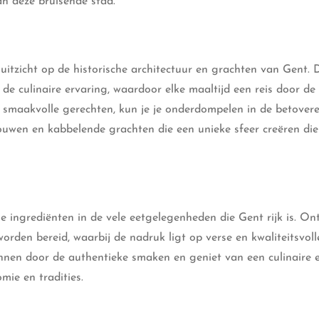
an deze bruisende stad.
 uitzicht op de historische architectuur en grachten van Gent. 
de culinaire ervaring, waardoor elke maaltijd een reis door de 
an smaakvolle gerechten, kun je je onderdompelen in de betover
wen en kabbelende grachten die een unieke sfeer creëren die
e ingrediënten in de vele eetgelegenheden die Gent rijk is. On
rden bereid, waarbij de nadruk ligt op verse en kwaliteitsvoll
ennen door de authentieke smaken en geniet van een culinaire 
mie en tradities.