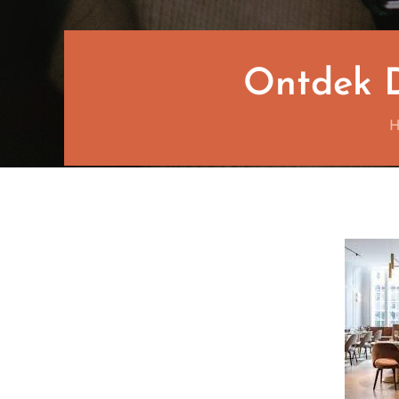
Ontdek D
H