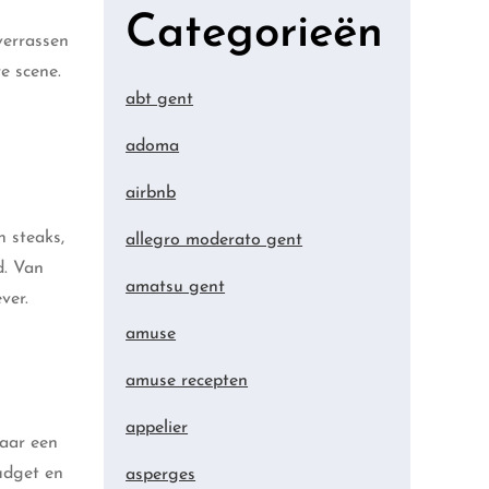
Categorieën
verrassen
e scene.
abt gent
adoma
airbnb
n steaks,
allegro moderato gent
d. Van
amatsu gent
ver.
amuse
amuse recepten
appelier
naar een
udget en
asperges