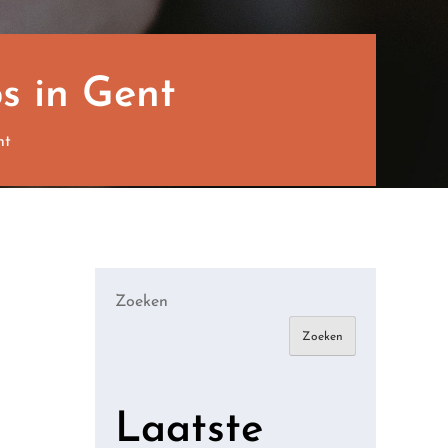
s in Gent
nt
Zoeken
Zoeken
Laatste