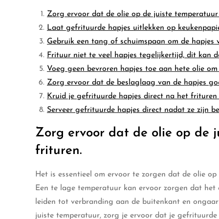
Zorg ervoor dat de olie op de juiste temperatuur 
Laat gefrituurde hapjes uitlekken op keukenpapie
Gebruik een tang of schuimspaan om de hapjes voo
Frituur niet te veel hapjes tegelijkertijd, dit kan
Voeg geen bevroren hapjes toe aan hete olie om
Zorg ervoor dat de beslaglaag van de hapjes goed
Kruid je gefrituurde hapjes direct na het friture
Serveer gefrituurde hapjes direct nadat ze zijn b
Zorg ervoor dat de olie op de j
frituren.
Het is essentieel om ervoor te zorgen dat de olie op 
Een te lage temperatuur kan ervoor zorgen dat het e
leiden tot verbranding aan de buitenkant en ongaar
juiste temperatuur, zorg je ervoor dat je gefrituurd