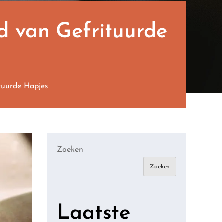
d van Gefrituurde
tuurde Hapjes
Zoeken
Zoeken
Laatste