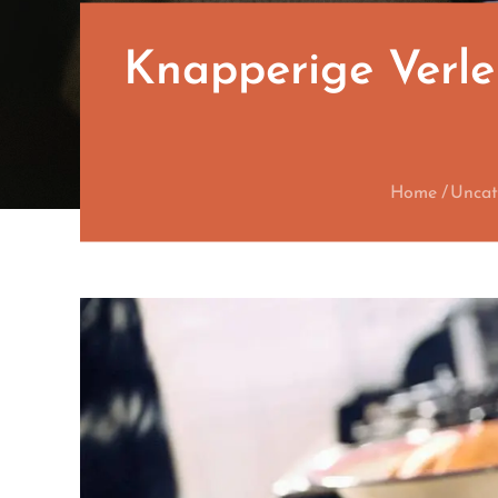
Knapperige Verle
Home
Uncat