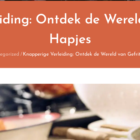
iding: Ontdek de Werel
Hapjes
egorized
Knapperige Verleiding: Ontdek de Wereld van Gefri