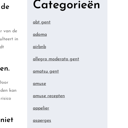
Categorieën
 de
abt gent
ur van de
adoma
ulteert in
airbnb
dt
allegro moderato gent
en.
amatsu gent
Door
amuse
onden kan
amuse recepten
risico
appelier
niet
asperges