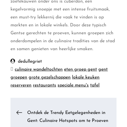
zoetekauwen onder ons is cuberdon, een
kegelvormig snoepje met een intense fruitsmaak,
een must-try lekkernij die vaak te vinden is op
markten en in lokale winkels. Door deze typisch
Gentse gerechten te proeven, kunnen groepen zich
onderdompelen in de culinaire tradities van de stad
en samen genieten van heerlijke smaken.
dedullegriet
culinaire wandeltochten
eten groep gent
gent
groepen
grote gezelschappen
lokale keuken
reserveren
restaurants
speciale menu's
tafel
Berichtnavigatie
Ontdek de Trendy Eetgelegenheden in
Gent: Culinaire Hotspots om te Proeven