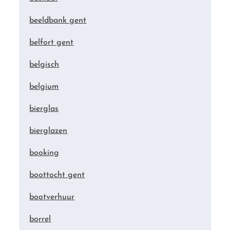
beeldbank gent
belfort gent
belgisch
belgium
bierglas
bierglazen
booking
boottocht gent
bootverhuur
borrel