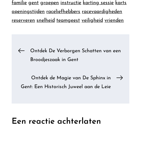
familie
gent
groepen
instructie
karting sessie
karts
openingstijden
raceliefhebbers
racevaardigheden
reserveren
snelheid
teamgeest
veiligheid
vrienden
Berichtnavigatie
Ontdek De Verborgen Schatten van een
Broodjeszaak in Gent
Ontdek de Magie van De Sphinx in
Gent: Een Historisch Juweel aan de Leie
Een reactie achterlaten