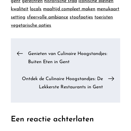
gent
gerechten
historische stad
iconische pleinen
kwaliteit
locals
maaltijd compleet maken
menukaart
setting
sfeervolle ambiance
stoofpotjes
toeristen
vegetarische opties
Berichtnavigatie
Genieten van Culinaire Hoogstandjes:
Buiten Eten in Gent
Ontdek de Culinaire Hoogstandjes: De
Lekkerste Restaurants in Gent
Een reactie achterlaten