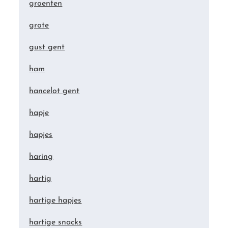
groenten
grote
gust gent
ham
hancelot gent
hapje
hapjes
haring
hartig
hartige hapjes
hartige snacks