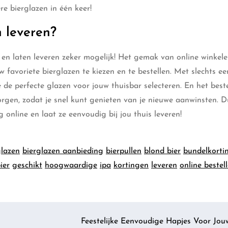
e bierglazen in één keer!
n leveren?
n en laten leveren zeker mogelijk! Het gemak van online winkelen
w favoriete bierglazen te kiezen en te bestellen. Met slechts e
 de perfecte glazen voor jouw thuisbar selecteren. En het best
ezorgen, zodat je snel kunt genieten van je nieuwe aanwinsten. 
online en laat ze eenvoudig bij jou thuis leveren!
glazen
bierglazen aanbieding
bierpullen
blond bier
bundelkorti
ier
geschikt
hoogwaardige
ipa
kortingen
leveren
online bestel
Feestelijke Eenvoudige Hapjes Voor Jou