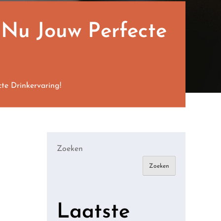
 Nu Jouw Perfecte
te Drinkervaring!
Zoeken
Zoeken
Laatste