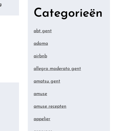
g
Categorieën
abt gent
adoma
airbnb
allegro moderato gent
amatsu gent
amuse
amuse recepten
appelier