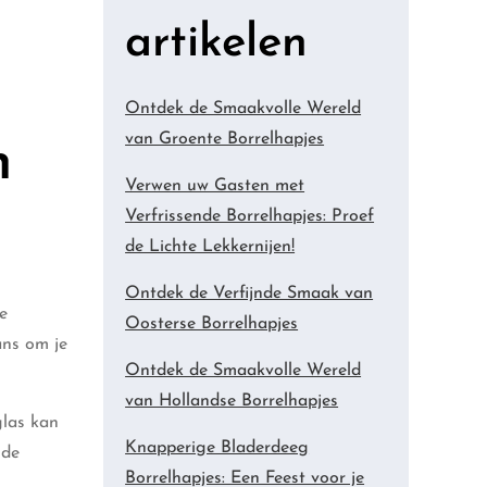
artikelen
Ontdek de Smaakvolle Wereld
van Groente Borrelhapjes
n
Verwen uw Gasten met
Verfrissende Borrelhapjes: Proef
de Lichte Lekkernijen!
Ontdek de Verfijnde Smaak van
e
Oosterse Borrelhapjes
ans om je
Ontdek de Smaakvolle Wereld
van Hollandse Borrelhapjes
glas kan
Knapperige Bladerdeeg
nde
Borrelhapjes: Een Feest voor je