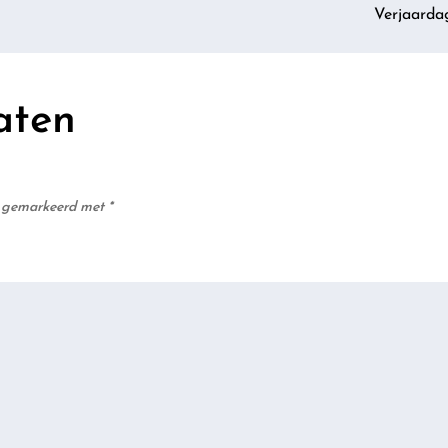
Verjaarda
aten
jn gemarkeerd met
*