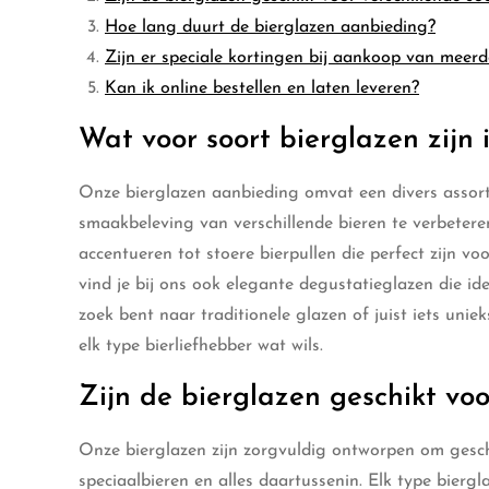
Hoe lang duurt de bierglazen aanbieding?
Zijn er speciale kortingen bij aankoop van meerd
Kan ik online bestellen en laten leveren?
Wat voor soort bierglazen zijn
Onze bierglazen aanbieding omvat een divers assor
smaakbeleving van verschillende bieren te verbetere
accentueren tot stoere bierpullen die perfect zijn voo
vind je bij ons ook elegante degustatieglazen die id
zoek bent naar traditionele glazen of juist iets unie
elk type bierliefhebber wat wils.
Zijn de bierglazen geschikt voo
Onze bierglazen zijn zorgvuldig ontworpen om geschik
speciaalbieren en alles daartussenin. Elk type bier