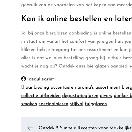
gebruik van de voordelen van het kopen van meerder
Kan ik online bestellen en late
Ja, bij onze bierglazen aanbieding is online bestelle
in staat om vanuit het comfort van je eigen huis jou
klikken heb je toegang tot ons assortiment en kun je
alles is dat we jouw bestelling graag bij je thuis b
wacht je nog op? Ontdek onze bierglazen aanbieding 
dedullegriet
aanbieding
accentueren
aroma's
assortiment
bier
collectie uitbreiden
degustatieglazen
divers
donker b
smaken
speciaalbieren
stijlvol
tulpglazen
Ontdek 5 Simpele Recepten voor Makkelijke