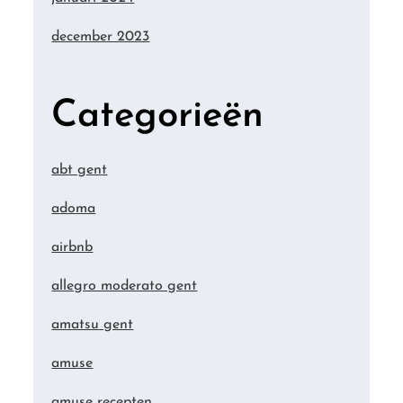
december 2023
Categorieën
abt gent
adoma
airbnb
allegro moderato gent
amatsu gent
amuse
amuse recepten