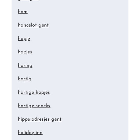
ham
hancelot gent
hapje
hapjes
haring
hartig
hartige hapjes
hartige snacks
hippe adresjes gent
holiday inn