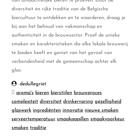
hun ambachtelijke bieren te proeven. Door de
diversiteit en rijke traditie van de Belgische
biercultuur te ontdekken en te waarderen, draag je
bij aan het behoud van vakmanschap en
authenticiteit in de brouwsector. Proef de unieke
smaken en karakteristieken die elke lokale brouwerij
te bieden heeft en geniet van het gevoel van
verbondenheid met de gemeenschap achter elk
glas.
dedullegriet
aroma's
bieren
bierstijlen
brouwproces
complexiteit
diversiteit
drinkervaring
gezelligheid
glaswerk
ingrediënten
innovatie
nieuwe smaken
serveertemperatuur
smaakpapillen
smaakvoorkeur
smaken
traditie