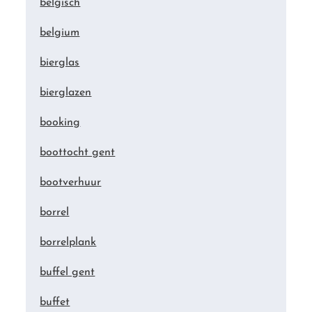
belgisch
belgium
bierglas
bierglazen
booking
boottocht gent
bootverhuur
borrel
borrelplank
buffel gent
buffet