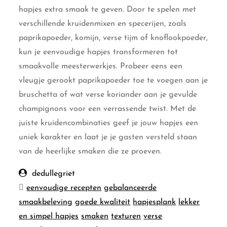
hapjes extra smaak te geven. Door te spelen met
verschillende kruidenmixen en specerijen, zoals
paprikapoeder, komijn, verse tijm of knoflookpoeder,
kun je eenvoudige hapjes transformeren tot
smaakvolle meesterwerkjes. Probeer eens een
vleugje gerookt paprikapoeder toe te voegen aan je
bruschetta of wat verse koriander aan je gevulde
champignons voor een verrassende twist. Met de
juiste kruidencombinaties geef je jouw hapjes een
uniek karakter en laat je je gasten versteld staan
van de heerlijke smaken die ze proeven.
dedullegriet
eenvoudige recepten
gebalanceerde
smaakbeleving
goede kwaliteit
hapjesplank
lekker
en simpel hapjes
smaken
texturen
verse