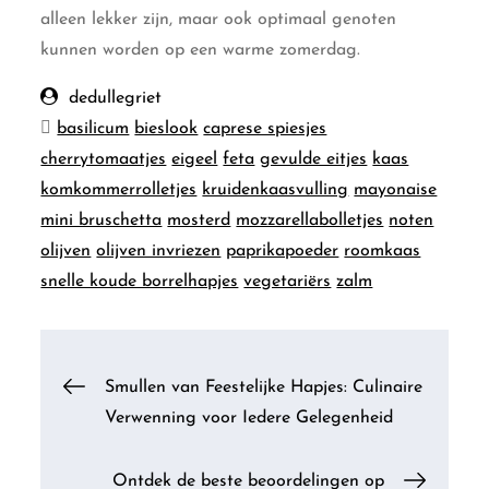
alleen lekker zijn, maar ook optimaal genoten
kunnen worden op een warme zomerdag.
dedullegriet
basilicum
bieslook
caprese spiesjes
cherrytomaatjes
eigeel
feta
gevulde eitjes
kaas
komkommerrolletjes
kruidenkaasvulling
mayonaise
mini bruschetta
mosterd
mozzarellabolletjes
noten
olijven
olijven invriezen
paprikapoeder
roomkaas
snelle koude borrelhapjes
vegetariërs
zalm
Berichtnavigatie
Smullen van Feestelijke Hapjes: Culinaire
Verwenning voor Iedere Gelegenheid
Ontdek de beste beoordelingen op