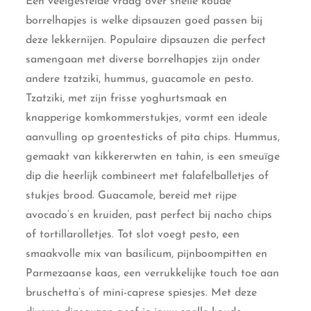
Een veelgestelde vraag over snelle koude
borrelhapjes is welke dipsauzen goed passen bij
deze lekkernijen. Populaire dipsauzen die perfect
samengaan met diverse borrelhapjes zijn onder
andere tzatziki, hummus, guacamole en pesto.
Tzatziki, met zijn frisse yoghurtsmaak en
knapperige komkommerstukjes, vormt een ideale
aanvulling op groentesticks of pita chips. Hummus,
gemaakt van kikkererwten en tahin, is een smeuïge
dip die heerlijk combineert met falafelballetjes of
stukjes brood. Guacamole, bereid met rijpe
avocado’s en kruiden, past perfect bij nacho chips
of tortillarolletjes. Tot slot voegt pesto, een
smaakvolle mix van basilicum, pijnboompitten en
Parmezaanse kaas, een verrukkelijke touch toe aan
bruschetta’s of mini-caprese spiesjes. Met deze