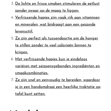
De lichte en frisse smaken stimuleren de eetlust
zonder zwaar op de maag te liggen.
Verfrissende hapjes zijn vaak rijk aan vitaminen
en mineralen, wat bijdraagt aan een gezonde
levensstijl.
Ze zijn perfect als tussendoortje om de honger
te stillen zonder te veel calorieën binnen te
krijgen.
Met verfrissende hapjes kun je eindeloos
variëren met seizoensgebonden ingrediënten en
smaakcombinaties.
Ze zijn snel en eenvoudig te bereiden, waardoor
je in een handomdraai een heerlijke traktatie op
tafel kunt zetten.