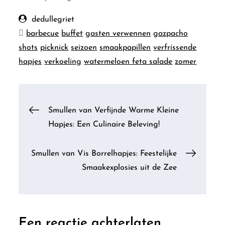
dedullegriet
barbecue
buffet
gasten verwennen
gazpacho
shots
picknick
seizoen
smaakpapillen
verfrissende
hapjes
verkoeling
watermeloen feta salade
zomer
Berichtnavigatie
Smullen van Verfijnde Warme Kleine
Hapjes: Een Culinaire Beleving!
Smullen van Vis Borrelhapjes: Feestelijke
Smaakexplosies uit de Zee
Een reactie achterlaten