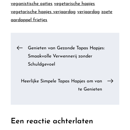
veganistische opties
vegetarische hapjes
vegetarische hapjes verjaardag
verjaardag
zoete
aardappel frietjes
Berichtnavigatie
Genieten van Gezonde Tapas Hapjes:
Smaakvolle Verwennerij zonder
Schuldgevoel
Heerlijke Simpele Tapas Hapjes om van
te Genieten
Een reactie achterlaten