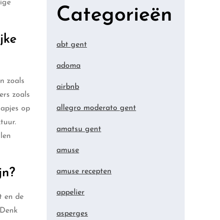
dige
Categorieën
jke
abt gent
adoma
n zoals
airbnb
ers zoals
allegro moderato gent
hapjes op
tuur.
amatsu gent
llen
amuse
jn?
amuse recepten
appelier
t en de
. Denk
asperges