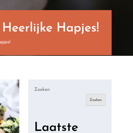
 Heerlijke Hapjes!
pjes!
Zoeken
Zoeken
Laatste