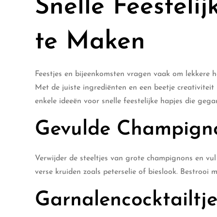
Snelle Feesteli
te Maken
Feestjes en bijeenkomsten vragen vaak om lekkere ha
Met de juiste ingrediënten en een beetje creativiteit 
enkele ideeën voor snelle feestelijke hapjes die gega
Gevulde Champign
Verwijder de steeltjes van grote champignons en vu
verse kruiden zoals peterselie of bieslook. Bestrooi 
Garnalencocktailtje