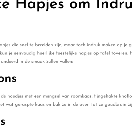
jke Hapjes om Indr
pjes die snel te bereiden zijn, maar toch indruk maken op je g
kun je eenvoudig heerlijke feestelijke hapjes op tafel toveren. H
randeerd in de smaak zullen vallen:
ons
l de hoedjes met een mengsel van roomkaas, fijngehakte knofl
met wat geraspte kaas en bak ze in de oven tot ze goudbruin zij
s