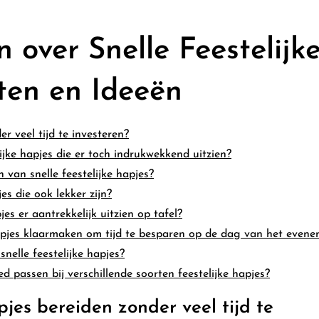
 over Snelle Feestelijk
ten en Ideeën
er veel tijd te investeren?
ijke hapjes die er toch indrukwekkend uitzien?
 van snelle feestelijke hapjes?
es die ook lekker zijn?
es er aantrekkelijk uitzien op tafel?
hapjes klaarmaken om tijd te besparen op de dag van het even
snelle feestelijke hapjes?
d passen bij verschillende soorten feestelijke hapjes?
pjes bereiden zonder veel tijd te