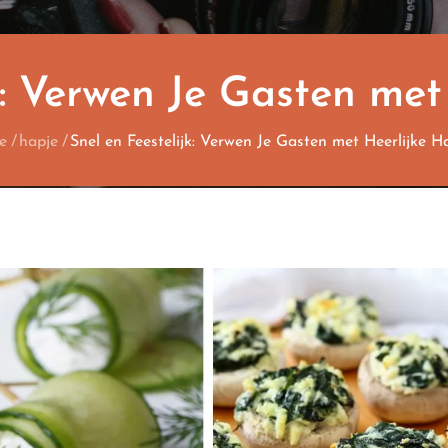
k: Verwen Je Gasten met
e
hapje
Snel en Feestelijk: Verwen Je Gasten met Heerlijke Ha