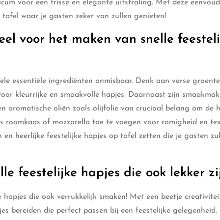
licum voor een frisse en elegante uitstraling. Met deze eenvou
p tafel waar je gasten zeker van zullen genieten!
eel voor het maken van snelle feesteli
kele essentiële ingrediënten onmisbaar. Denk aan verse groente
oor kleurrijke en smaakvolle hapjes. Daarnaast zijn smaakmak
 en aromatische oliën zoals olijfolie van cruciaal belang om de 
ls roomkaas of mozzarella toe te voegen voor romigheid en tex
en heerlijke feestelijke hapjes op tafel zetten die je gasten zu
le feestelijke hapjes die ook lekker zi
ke hapjes die ook verrukkelijk smaken! Met een beetje creativitei
jes bereiden die perfect passen bij een feestelijke gelegenheid