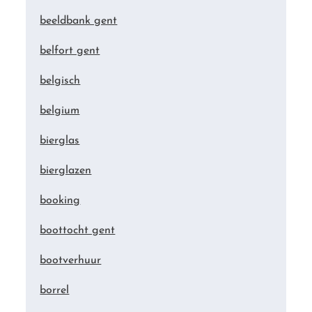
beeldbank gent
belfort gent
belgisch
belgium
bierglas
bierglazen
booking
boottocht gent
bootverhuur
borrel