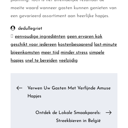
moeite waard wanneer gasten kunnen genieten van
een gevarieerd assortiment aan heerlijke hapjes.
dedullegriet
eenvoudige ingrediënten
geen ervaren kok
geschikt voor iedereen
kostenbesparend
last-minute
bijeenkomsten
meer tijd
minder stress
simpele
hapjes
snel te bereiden
veelzijdig
Berichtnavigatie
Verwen Uw Gasten Met Verfijnde Amuse
Hapjes
Ontdek de Lokale Smaakparels:
Streekbieren in België