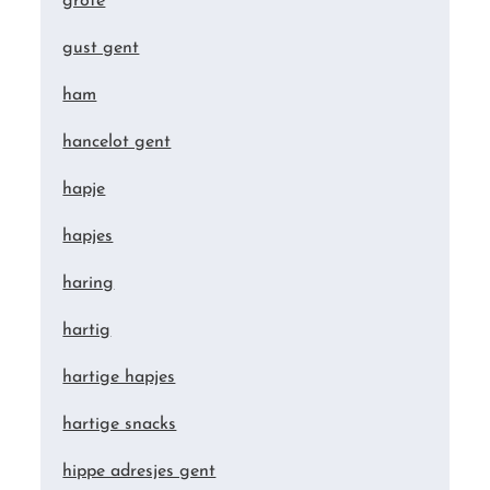
grote
gust gent
ham
hancelot gent
hapje
hapjes
haring
hartig
hartige hapjes
hartige snacks
hippe adresjes gent