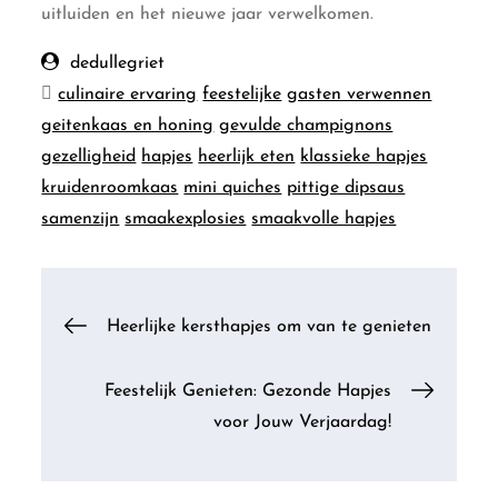
uitluiden en het nieuwe jaar verwelkomen.
dedullegriet
culinaire ervaring
feestelijke
gasten verwennen
geitenkaas en honing
gevulde champignons
gezelligheid
hapjes
heerlijk eten
klassieke hapjes
kruidenroomkaas
mini quiches
pittige dipsaus
samenzijn
smaakexplosies
smaakvolle hapjes
Berichtnavigatie
Heerlijke kersthapjes om van te genieten
Feestelijk Genieten: Gezonde Hapjes
voor Jouw Verjaardag!