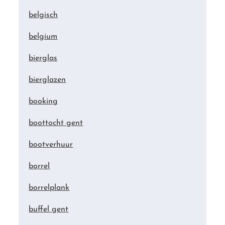
belgisch
belgium
bierglas
bierglazen
booking
boottocht gent
bootverhuur
borrel
borrelplank
buffel gent