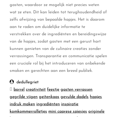
gasten, waardoor ze mogelijk niet precies weten
wat ze eten. Dit kan leiden tot terughoudendheid of
zelfs afwijzing van bepaalde hapjes. Het is daarom
aan te raden om duidelijke informatie te
verstrekken over de ingrediënten en bereidingswijze
van de hapjes, zodat gasten met een gerust hart
kunnen genieten van de culinaire creaties zonder
verrassingen. Transparantie en communicatie spelen
een cruciale rol bij het introduceren van onbekende
smaken en gerechten aan een breed publiek.
dedullegriet
borrel
creativiteit
feestje
gasten verrassen
gegrilde vijgen
geitenkaas
gevulde dadels
hapjes
indruk maken
ingrediënten
inspiratie
komkommerrolletjes
mini caprese spiesjes
originele