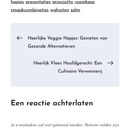
hapjes
presentaties
prosciutto
roomkaas
smaakcombinaties
walnoten
zalm
Berichtnavigatie
Heerlijke Veggie Hapjes: Genieten van
Gezonde Alternatieven
Heerlijk Vlees Hoofdgerecht: Een
Culinaire Verwennerij
Een reactie achterlaten
Je e-mailadres zal niet getoond worden.
Vereiste velden zijn