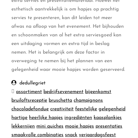
extra servies en presentatiemateriaal. Hoewel het
esthetisch aantrekkelijk is om hapjes op prachtig
servies te presenteren, kan dit leiden tot meer
afwas na afloop van het evenement. Het bijhouden
en schoonmaken van al het extra serviesgoed kan
een uitdaging vormen en extra tijd in beslag
nemen. Het is belangrijk om deze factor in
overweging te nemen bij het plannen van een
gelegenheid waar mooie hapjes worden geserveerd.
dedullegriet
assortiment
bedrijfsevenement
bijeenkomst
bruiloftsreceptie
bruschetta
champignons
chocoladefondue
creativiteit
feestelijke
gelegenheid
hartige
heerlijke hapjes
ingrediënten
kaasplankjes
lekkernijen
mini quiches
mooie hapjes
presentaties
smaakvolle combinaties
snack
verjaardagsfeest