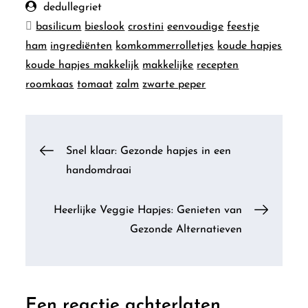
dedullegriet
basilicum
bieslook
crostini
eenvoudige
feestje
ham
ingrediënten
komkommerrolletjes
koude hapjes
koude hapjes makkelijk
makkelijke
recepten
roomkaas
tomaat
zalm
zwarte peper
Berichtnavigatie
Snel klaar: Gezonde hapjes in een
handomdraai
Heerlijke Veggie Hapjes: Genieten van
Gezonde Alternatieven
Een reactie achterlaten