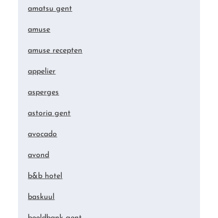
amatsu gent
amuse
amuse recepten
appelier
asperges
astoria gent
avocado
avond
b&b hotel
baskuul
beeldbank gent