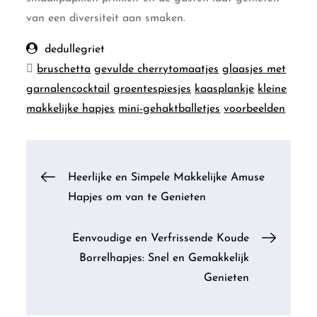
van een diversiteit aan smaken.
dedullegriet
bruschetta
gevulde cherrytomaatjes
glaasjes met
garnalencocktail
groentespiesjes
kaasplankje
kleine
makkelijke hapjes
mini-gehaktballetjes
voorbeelden
Berichtnavigatie
Heerlijke en Simpele Makkelijke Amuse
Hapjes om van te Genieten
Eenvoudige en Verfrissende Koude
Borrelhapjes: Snel en Gemakkelijk
Genieten