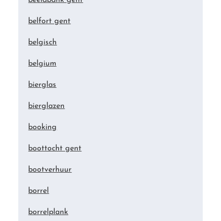
belfort gent
belgisch
belgium
bierglas
bierglazen
booking
boottocht gent
bootverhuur
borrel
borrelplank