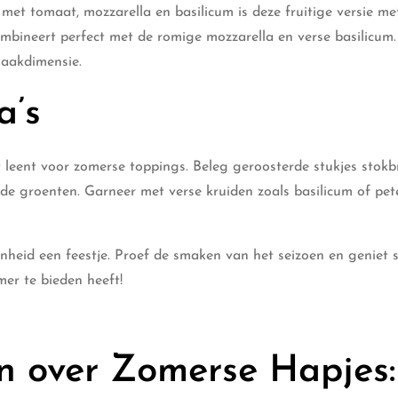
met tomaat, mozzarella en basilicum is deze fruitige versie me
ombineert perfect met de romige mozzarella en verse basilicum.
maakdimensie.
a’s
ect leent voor zomerse toppings. Beleg geroosterde stukjes stok
de groenten. Garneer met verse kruiden zoals basilicum of pete
enheid een feestje. Proef de smaken van het seizoen en geniet
mer te bieden heeft!
n over Zomerse Hapjes: