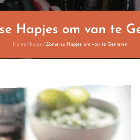
e Hapjes om van te Ge
Home
hapje
Zomerse Hapjes om van te Genieten