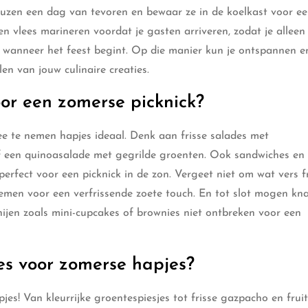
auzen een dag van tevoren en bewaar ze in de koelkast voor e
n vlees marineren voordat je gasten arriveren, zodat je alleen
 wanneer het feest begint. Op die manier kun je ontspannen e
en van jouw culinaire creaties.
oor een zomerse picknick?
mee te nemen hapjes ideaal. Denk aan frisse salades met
of een quinoasalade met gegrilde groenten. Ook sandwiches en
erfect voor een picknick in de zon. Vergeet niet om wat vers fr
nemen voor een verfrissende zoete touch. En tot slot mogen kn
nijen zoals mini-cupcakes of brownies niet ontbreken voor een
ies voor zomerse hapjes?
pjes! Van kleurrijke groentespiesjes tot frisse gazpacho en frui