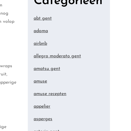
Categorieën
en
 nog
abt gent
n volop
adoma
airbnb
allegro moderato gent
 wraps
amatsu gent
uit,
amuse
apperige
amuse recepten
appelier
asperges
tige