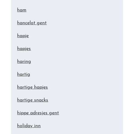
ham
hancelot gent
hapje
hapjes
haring
hartig
hartige hapjes
hartige snacks
hippe adresjes gent
holiday inn