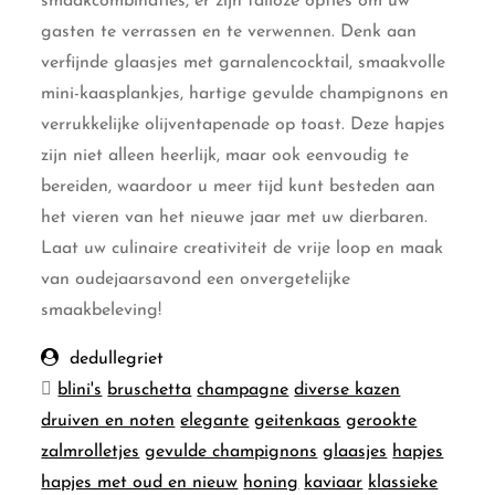
smaakcombinaties, er zijn talloze opties om uw
gasten te verrassen en te verwennen. Denk aan
verfijnde glaasjes met garnalencocktail, smaakvolle
mini-kaasplankjes, hartige gevulde champignons en
verrukkelijke olijventapenade op toast. Deze hapjes
zijn niet alleen heerlijk, maar ook eenvoudig te
bereiden, waardoor u meer tijd kunt besteden aan
het vieren van het nieuwe jaar met uw dierbaren.
Laat uw culinaire creativiteit de vrije loop en maak
van oudejaarsavond een onvergetelijke
smaakbeleving!
dedullegriet
blini's
bruschetta
champagne
diverse kazen
druiven en noten
elegante
geitenkaas
gerookte
zalmrolletjes
gevulde champignons
glaasjes
hapjes
hapjes met oud en nieuw
honing
kaviaar
klassieke