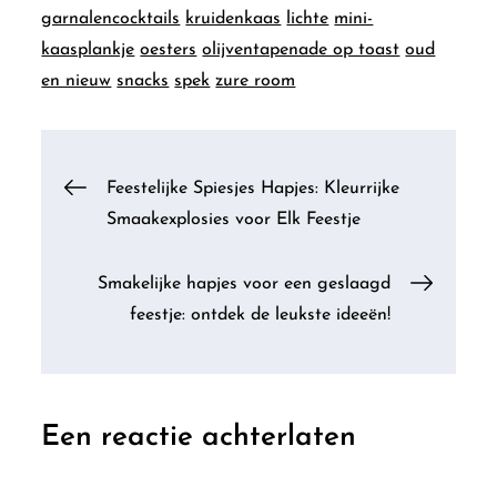
garnalencocktails
kruidenkaas
lichte
mini-
kaasplankje
oesters
olijventapenade op toast
oud
en nieuw
snacks
spek
zure room
Berichtnavigatie
Feestelijke Spiesjes Hapjes: Kleurrijke
Smaakexplosies voor Elk Feestje
Smakelijke hapjes voor een geslaagd
feestje: ontdek de leukste ideeën!
Een reactie achterlaten