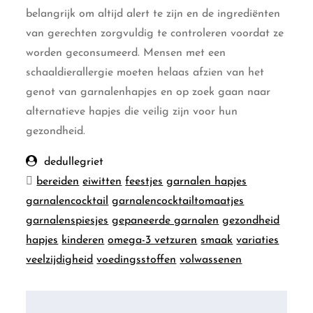
belangrijk om altijd alert te zijn en de ingrediënten
van gerechten zorgvuldig te controleren voordat ze
worden geconsumeerd. Mensen met een
schaaldierallergie moeten helaas afzien van het
genot van garnalenhapjes en op zoek gaan naar
alternatieve hapjes die veilig zijn voor hun
gezondheid.
dedullegriet
bereiden
eiwitten
feestjes
garnalen hapjes
garnalencocktail
garnalencocktailtomaatjes
garnalenspiesjes
gepaneerde garnalen
gezondheid
hapjes
kinderen
omega-3 vetzuren
smaak
variaties
veelzijdigheid
voedingsstoffen
volwassenen