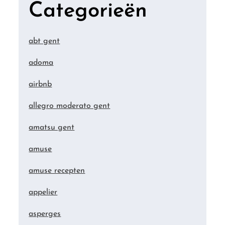
Categorieën
abt gent
adoma
airbnb
allegro moderato gent
amatsu gent
amuse
amuse recepten
appelier
asperges