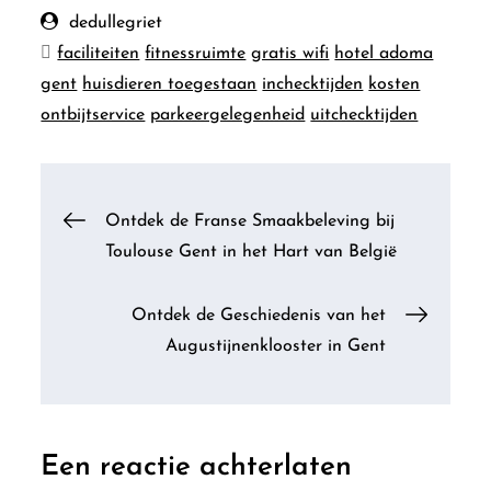
dedullegriet
faciliteiten
fitnessruimte
gratis wifi
hotel adoma
gent
huisdieren toegestaan
inchecktijden
kosten
ontbijtservice
parkeergelegenheid
uitchecktijden
Berichtnavigatie
Ontdek de Franse Smaakbeleving bij
Toulouse Gent in het Hart van België
Ontdek de Geschiedenis van het
Augustijnenklooster in Gent
Een reactie achterlaten