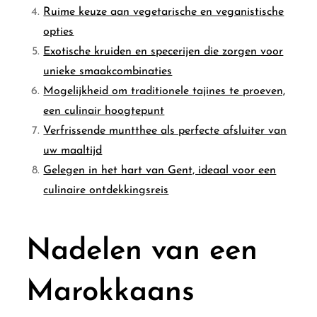
Ruime keuze aan vegetarische en veganistische
opties
Exotische kruiden en specerijen die zorgen voor
unieke smaakcombinaties
Mogelijkheid om traditionele tajines te proeven,
een culinair hoogtepunt
Verfrissende muntthee als perfecte afsluiter van
uw maaltijd
Gelegen in het hart van Gent, ideaal voor een
culinaire ontdekkingsreis
Nadelen van een
Marokkaans