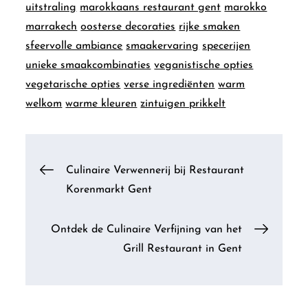
uitstraling
marokkaans restaurant gent
marokko
marrakech
oosterse decoraties
rijke smaken
sfeervolle ambiance
smaakervaring
specerijen
unieke smaakcombinaties
veganistische opties
vegetarische opties
verse ingrediënten
warm
welkom
warme kleuren
zintuigen prikkelt
Berichtnavigatie
Culinaire Verwennerij bij Restaurant
Korenmarkt Gent
Ontdek de Culinaire Verfijning van het
Grill Restaurant in Gent