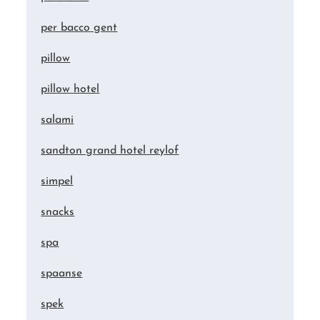
per bacco gent
pillow
pillow hotel
salami
sandton grand hotel reylof
simpel
snacks
spa
spaanse
spek