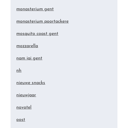
monasterium gent
monasterium poortackere
mosquito coast gent
mozzarella
nam jai gent
nh
nieuwe snacks
nieuwjaar
novotel
oost