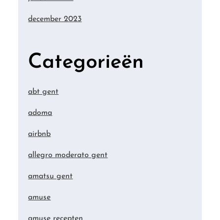
december 2023
Categorieën
abt gent
adoma
airbnb
allegro moderato gent
amatsu gent
amuse
amuse recepten