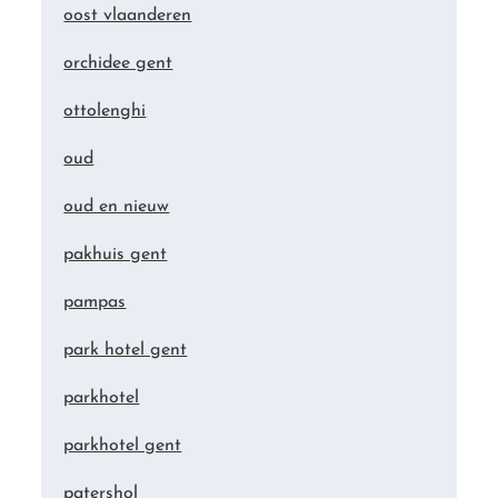
oost vlaanderen
orchidee gent
ottolenghi
oud
oud en nieuw
pakhuis gent
pampas
park hotel gent
parkhotel
parkhotel gent
patershol