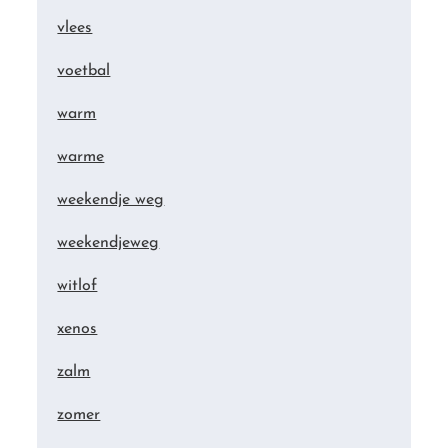
vlees
voetbal
warm
warme
weekendje weg
weekendjeweg
witlof
xenos
zalm
zomer