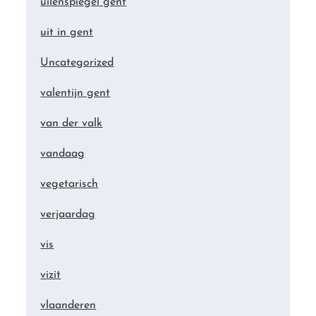
uilenspiegel gent
uit in gent
Uncategorized
valentijn gent
van der valk
vandaag
vegetarisch
verjaardag
vis
vizit
vlaanderen