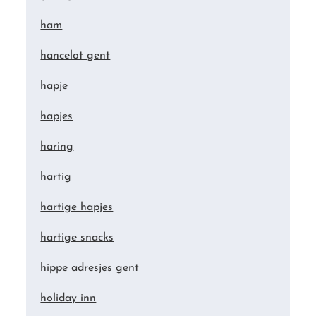
ham
hancelot gent
hapje
hapjes
haring
hartig
hartige hapjes
hartige snacks
hippe adresjes gent
holiday inn