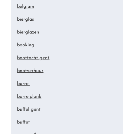
belgium
bierglas
bierglazen
booking
boottocht gent
bootverhuur
borrel
borrelplank
buffel gent
buffet