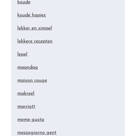
koude
koude hapjes
lekker en simpel
lekkere recepten
lepel
maandag
maison rouge
makreel
marriott
meme gusta
mezzogiorno gent