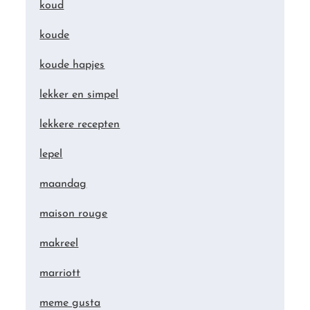
koud
koude
koude hapjes
lekker en simpel
lekkere recepten
lepel
maandag
maison rouge
makreel
marriott
meme gusta