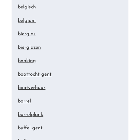
belgisch
belgium
bierglas
bierglazen
booking
boottocht gent
bootverhuur
borrel
borrelplank
buffel gent