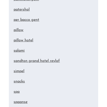
patershol
per bacco gent
pillow
pillow hotel
salami
sandton grand hotel reylof
simpel
snacks
spa
spaanse