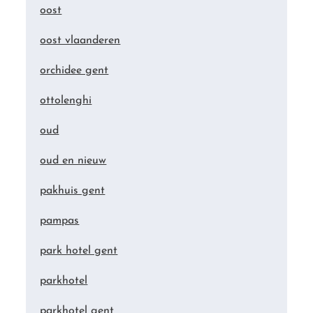
oost
oost vlaanderen
orchidee gent
ottolenghi
oud
oud en nieuw
pakhuis gent
pampas
park hotel gent
parkhotel
parkhotel gent