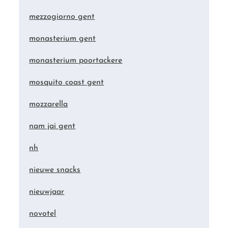
mezzogiorno gent
monasterium gent
monasterium poortackere
mosquito coast gent
mozzarella
nam jai gent
nh
nieuwe snacks
nieuwjaar
novotel