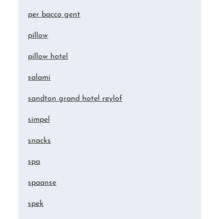
per bacco gent
pillow
pillow hotel
salami
sandton grand hotel reylof
simpel
snacks
spa
spaanse
spek