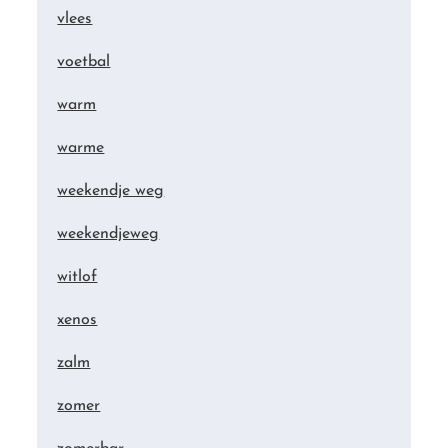
vlees
voetbal
warm
warme
weekendje weg
weekendjeweg
witlof
xenos
zalm
zomer