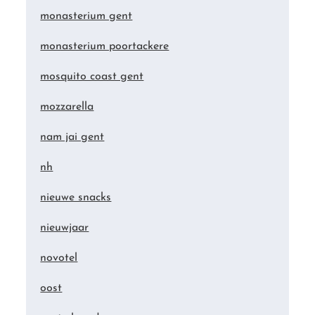
monasterium gent
monasterium poortackere
mosquito coast gent
mozzarella
nam jai gent
nh
nieuwe snacks
nieuwjaar
novotel
oost