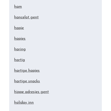
ham
hancelot gent
hapje
hapjes
haring
hartig
hartige hapjes
hartige snacks
hippe adresjes gent
holiday inn