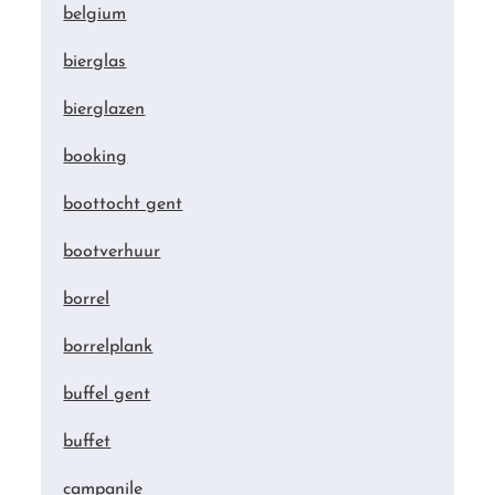
belgium
bierglas
bierglazen
booking
boottocht gent
bootverhuur
borrel
borrelplank
buffel gent
buffet
campanile