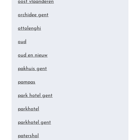
oost vlaanderen
orchidee gent
ottolenghi
oud
oud en nieuw
pakhuis gent
pampas
park hotel gent
parkhotel
parkhotel gent
patershol