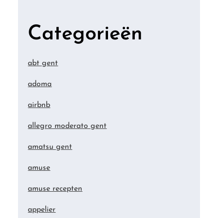
Categorieën
abt gent
adoma
airbnb
allegro moderato gent
amatsu gent
amuse
amuse recepten
appelier