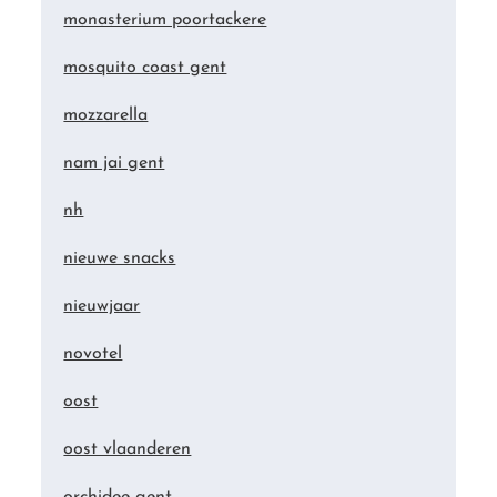
monasterium poortackere
mosquito coast gent
mozzarella
nam jai gent
nh
nieuwe snacks
nieuwjaar
novotel
oost
oost vlaanderen
orchidee gent