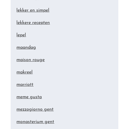
lekker en simpel
lekkere recepten
lepel
maandag
maison rouge
makreel
marriott
meme gusta
mezzogiorno gent
monasterium gent