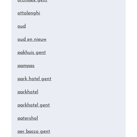
ottolenghi
oud
oud en nieuw
pakhuis gent
pampas
park hotel gent
parkhotel
parkhotel gent
patershol
per bacco gent