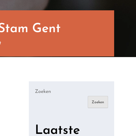
 Stam Gent
t
Zoeken
Zoeken
Laatste