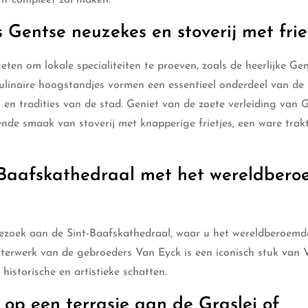
s Gentse neuzekes en stoverij met friet
ten om lokale specialiteiten te proeven, zoals de heerlijke Ge
 culinaire hoogstandjes vormen een essentieel onderdeel van de
n tradities van de stad. Geniet van de zoete verleiding van 
de smaak van stoverij met knapperige frietjes, een ware trakt
-Baafskathedraal met het wereldber
ezoek aan de Sint-Baafskathedraal, waar u het wereldberoemd
sterwerk van de gebroeders Van Eyck is een iconisch stuk van
historische en artistieke schatten.
 op een terrasje aan de Graslei of