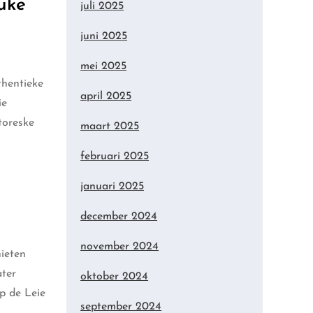
euke
juli 2025
juni 2025
n
mei 2025
thentieke
april 2025
ie
toreske
maart 2025
februari 2025
januari 2025
december 2024
november 2024
nieten
ater
oktober 2024
p de Leie
september 2024