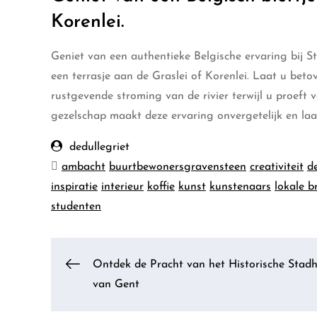
Korenlei.
Geniet van een authentieke Belgische ervaring bij S
een terrasje aan de Graslei of Korenlei. Laat u beto
rustgevende stroming van de rivier terwijl u proef
gezelschap maakt deze ervaring onvergetelijk en laa
dedullegriet
ambacht
buurtbewonersgravensteen
creativiteit
d
inspiratie
interieur
koffie
kunst
kunstenaars
lokale b
studenten
Berichtnavigatie
Ontdek de Pracht van het Historische Stadh
van Gent