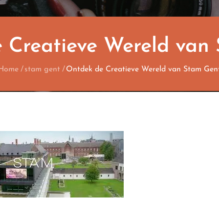
 Creatieve Wereld van
Home
stam gent
Ontdek de Creatieve Wereld van Stam Gen