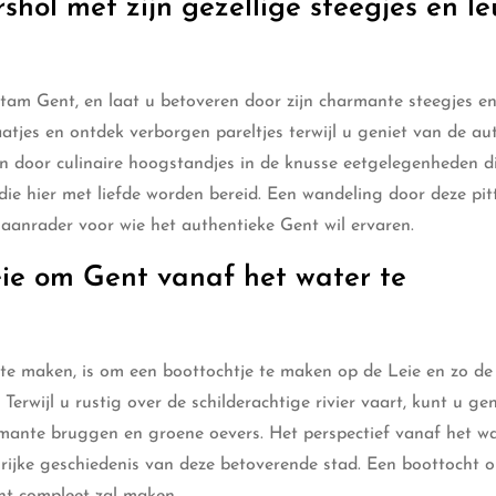
rshol met zijn gezellige steegjes en l
 Stam Gent, en laat u betoveren door zijn charmante steegjes e
atjes en ontdek verborgen pareltjes terwijl u geniet van de au
sen door culinaire hoogstandjes in de knusse eetgelegenheden d
n die hier met liefde worden bereid. Een wandeling door deze pit
e aanrader voor wie het authentieke Gent wil ervaren.
ie om Gent vanaf het water te
te maken, is om een boottochtje te maken op de Leie en zo de
erwijl u rustig over de schilderachtige rivier vaart, kunt u ge
rmante bruggen en groene oevers. Het perspectief vanaf het w
rijke geschiedenis van deze betoverende stad. Een boottocht o
nt compleet zal maken.