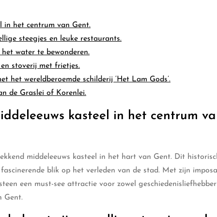
 in het centrum van Gent.
llige steegjes en leuke restaurants.
 het water te bewonderen.
n stoverij met frietjes.
t het wereldberoemde schilderij ‘Het Lam Gods’.
an de Graslei of Korenlei.
iddeleeuws kasteel in het centrum v
kkend middeleeuws kasteel in het hart van Gent. Dit historis
fascinerende blik op het verleden van de stad. Met zijn impos
teen een must-see attractie voor zowel geschiedenisliefhebber
n Gent.