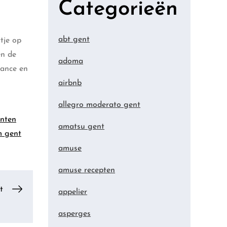
Categorieën
abt gent
tje op
en de
adoma
iance en
airbnb
allegro moderato gent
inten
amatsu gent
m gent
amuse
amuse recepten
t
appelier
asperges