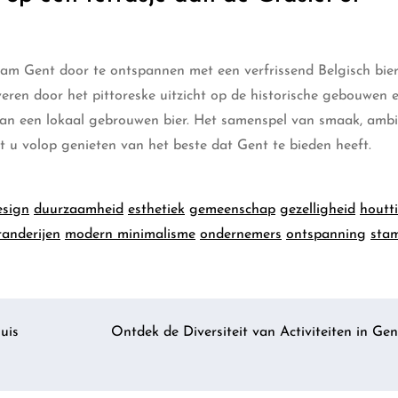
tam Gent door te ontspannen met een verfrissend Belgisch bier
veren door het pittoreske uitzicht op de historische gebouwen 
t van een lokaal gebrouwen bier. Het samenspel van smaak, amb
t u volop genieten van het beste dat Gent te bieden heeft.
esign
duurzaamheid
esthetiek
gemeenschap
gezelligheid
houtt
randerijen
modern minimalisme
ondernemers
ontspanning
sta
uis
Ontdek de Diversiteit van Activiteiten in Gen